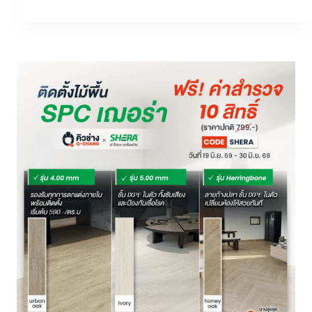
ซ่อม
ไฟฟ้า
ตาม
บ้าน
เลือก
อย่างไร
ให้
ได้
ช่าง
มือ
อาชีพ