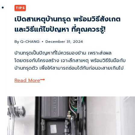
ไว้
TIPS
ไม่
ดี
เปิดสาเหตุบ้านทรุด พร้อมวิธีสังเกต
แน่
และวิธีแก้ไขปัญหา ที่คุณควรรู้!
By
Q-CHANG
December 31, 2024
บ้านทรุดเป็นปัญหาที่ไม่ควรมองข้าม เพราะส่งผล
โดยตรงกับโครงสร้าง เจาะลึกสาเหตุ พร้อมวิธีรับมือกับ
บ้านทรุดตัว เพื่อให้สามารถซ่อมได้ทันก่อนจะสายเกินไป
เปิด
Read More
สาเหตุ
บ้าน
ทรุด
พร้อม
วิธี
สังเกต
และ