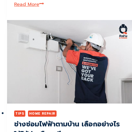
เท
Read More
อร์
โม
สตัท
(Thermostat)
อุปกรณ์
สำคัญ
ใน
การ
ควบคุม
อุณหภูมิ
ของ
เครื่อง
ใช้
ไฟฟ้า
TIPS
HOME REPAIR
ช่างซ่อมไฟฟ้าตามบ้าน เลือกอย่างไร