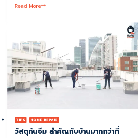
วิธี
Read More
ล้าง
เครื่อง
ซัก
ผ้า
ด้วย
ตัว
เอง
ทำได้
ง่าย
กว่า
ที่
คิด
TIPS
HOME REPAIR
วัสดุกันซึม สำคัญกับบ้านมากกว่าที่