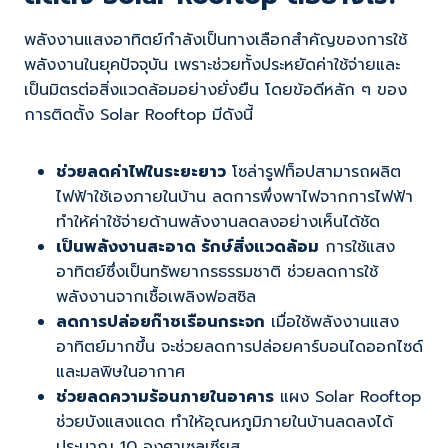
พลังงานแสงอาทิตย์กำลังเป็นทางเลือกสำคัญของการใช้
พลังงานในยุคปัจจุบัน เพราะช่วยทั้งประหยัดค่าใช้จ่ายและ
เป็นมิตรต่อสิ่งแวดล้อมอย่างยั่งยืน โดยข้อดีหลัก ๆ ของ
การติดตั้ง Solar Rooftop มีดังนี้
ช่วยลดค่าไฟในระยะยาว
โซล่ารูฟท็อปสามารถผลิต
ไฟฟ้าใช้เองภายในบ้าน ลดการพึ่งพาไฟจากการไฟฟ้า
ทำให้ค่าใช้จ่ายด้านพลังงานลดลงอย่างเห็นได้ชัด
เป็นพลังงานสะอาด รักษ์สิ่งแวดล้อม
การใช้แสง
อาทิตย์ซึ่งเป็นทรัพยากรธรรมชาติ ช่วยลดการใช้
พลังงานจากเชื้อเพลิงฟอสซิล
ลดการปล่อยก๊าซเรือนกระจก
เมื่อใช้พลังงานแสง
อาทิตย์มากขึ้น จะช่วยลดการปล่อยคาร์บอนไดออกไซด์
และมลพิษในอากาศ
ช่วยลดความร้อนภายในอาคาร
แผง Solar Rooftop
ช่วยบังแสงแดด ทำให้อุณหภูมิภายในบ้านลดลงได้
ประมาณ 10 องศาเซลเซียส