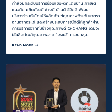
กำลังยกระดับบริการซ่อมแซม-ตกแต่งบ้าน ภายใต้
เเนวคิด ผลิตภัณดี ช่างดี บ้านดี ชีวิตดี พัฒนา
บริการร่วมกันโดยใช้ผลิตภัณฑ์คุณภาพดีระดับมาตรา
ฐานจากจระเข้ เเละสร้างประสบการณ์ที่ดีให้ลูกค้าผ่าน
การบริการจากทีมช่างคุณภาพดี Q-CHANG โดยจะ
ใช้ผลิตภัณฑ์คุณภาพจาก “จระเข้” ครอบคลุม…
“Q-
READ MORE
CHANG
(คิว
ช่าง)
X
จระเข้
”
ที่สุด
แห่ง
การ
ผนึก
กำลัง
เพื่อ
ยก