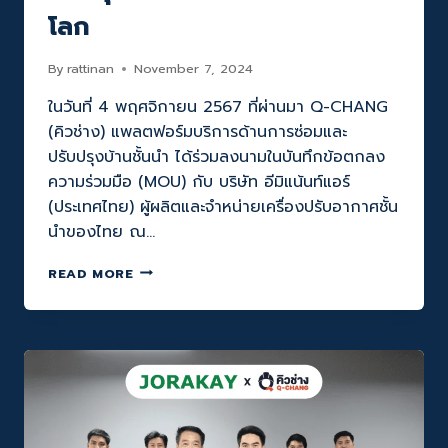
ปต์
โลก
งาน
แฟร์
By
rattinan
November 7, 2024
ครั้ง
ยิ่ง
ในวันที่ 4 พฤศจิกายน 2567 ที่ผ่านมา Q-CHANG
ใหญ่
(คิวช่าง) แพลตฟอร์มบริการด้านการซ่อมและ
รวม
ช่าง
ปรับปรุงบ้านชั้นนำ ได้ร่วมลงนามในบันทึกข้อตกลง
ใจ
ความร่วมมือ (MOU) กับ บริษัท อีมิแน้นท์แอร์
สั่ง
(ประเทศไทย) ผู้ผลิตและจำหน่ายเครื่องปรับอากาศชั้น
มา
นำของไทย ณ…
ตาม
พันธ
Q-
กิจ
READ MORE
CHANG
ที่
จับ
ชัดเจน
มือ
ใน
EMINENT
การ
AIR
เป็น
ยก
BACK
ระดับ
UP
ทักษะ
ให้