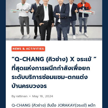
ฝีมือ
กับ
ช่าง
ทีม
ไทย
ช่าง
เพื่อ
เพื่อ
ชีวิต
“ชีวิต
ทุก
ทุก
วัน
วัน
ช่าง
ช่าง
ง่าย
ง่าย”
ก้าว
ไกล
NEWS & ACTIVITIES
ระดับ
“Q-CHANG (คิวช่าง) X จระเข้ ”
โลก
ที่สุดแห่งการผนึกกำลังเพื่อยก
ระดับบริการซ่อมแซม-ตกแต่ง
บ้านครบวงจร
By
rattinan
May 16, 2024
Q-CHANG (คิวช่าง) จับมือ JORAKAY(จระเข้) ผนึก