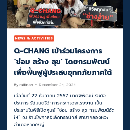
บ้าน
พร้อม
ให้
คน
ไทย
รีบ
ซ่อม
NEWS & ACTIVITIES
เเซม
Q-CHANG เข้าร่วมโครงการ
ปรับปรุง
รับมือ
‘ซ่อม สร้าง สุข’ โดยกรมพัฒน์
กับ
ทุก
เพื่อฟื้นฟูผู้ประสบอุทกภัยภาคใต้
ฤดู
ภาย
ใต้
By
rattinan
December 24, 2024
แนวคิด
เมื่อวันที่ 22 ธันวาคม 2567 นายพิพัฒน์ รัชกิจ
ผลิตภัณฑ์
ดี
ประการ รัฐมนตรีว่าการกระทรวงแรงงาน เป็น
ช่าง
ประธานในพิธีเปิดศูนย์ “ซ่อม สร้าง สุข กรมพัฒน์จัด
ดี
ให้” ณ ร้านไพศาลอิเล็กทรอนิกส์ สาขาคลองหวะ
บ้าน
อำเภอหาดใหญ่…
ดี