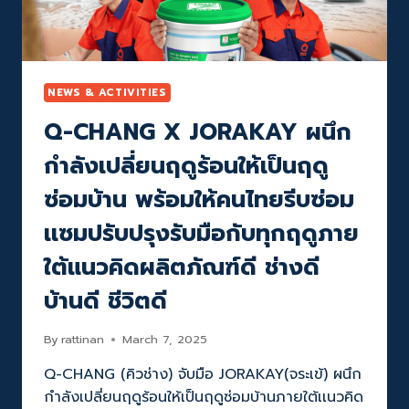
ซ่อม
บ้าน
พร้อม
นำ
ทีม
NEWS & ACTIVITIES
แบ็
Q-CHANG X JORAKAY ผนึก
คอัพ
ทุก
กำลังเปลี่ยนฤดูร้อนให้เป็นฤดู
ปัญหา
บ้าน
ซ่อมบ้าน พร้อมให้คนไทยรีบซ่อม
ให้
คน
เเซมปรับปรุงรับมือกับทุกฤดูภาย
ไทย
ใต้แนวคิดผลิตภัณฑ์ดี ช่างดี
บ้านดี ชีวิตดี
By
rattinan
March 7, 2025
Q-CHANG (คิวช่าง) จับมือ JORAKAY(จระเข้) ผนึก
กำลังเปลี่ยนฤดูร้อนให้เป็นฤดูซ่อมบ้านภายใต้เเนวคิด