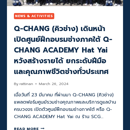
2
ปี
ซ้อน
NEWS & ACTIVITIES
พร้อม
Q-CHANG (คิวช่าง) เดินหน้า
“แบ็
คอัพ
เปิดศูนย์ฝึกอบรมช่างภาคใต้ Q-
ทุก
เรื่อง
CHANG ACADEMY Hat Yai
บ้าน”
หวังสร้างรายได้ ยกระดับฝีมือ
และคุณภาพชีวิตช่างทั่วประเทศ
By
rattinan
March 26, 2024
เมื่อวันที่ 23 มีนาคม ที่ผ่านมา Q-CHANG (คิวช่าง)
แพลตฟอร์มศูนย์รวมช่างคุณภาพและบริการดูแลบ้าน
ครบวงจร เปิดตัวศูนย์ฝึกอบรมช่างภาคใต้ หรือ Q-
CHANG ACADEMY Hat Yai ณ ร้าน SCG…
Q-
READ MORE