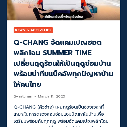
ระดับ
บริการ
ซ่อม
ห้อง
ชุด
รวดเร็ว
NEWS & ACTIVITIES
ได้
Q-CHANG จัดแคมเปญฮอต
มาตรฐาน
พลิกโฉม SUMMER TIME
เปลี่ยนฤดูร้อนให้เป็นฤดูซ่อมบ้าน
พร้อมนำทีมแบ็คอัพทุกปัญหาบ้าน
ให้คนไทย
By
rattinan
March 11, 2025
Q-CHANG (คิวช่าง) เผยฤดูร้อนเป็นช่วงเวลาที่
เหมาะในการตรวจสอบซ่อมแซมปัญหาในบ้านเพื่อ
เตรียมพร้อมกับทุกฤดู พร้อมจัดแคมเปญพลิกโฉม