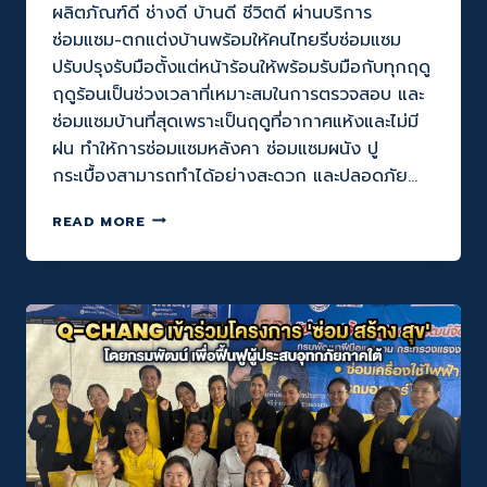
ผลิตภัณฑ์ดี ช่างดี บ้านดี ชีวิตดี ผ่านบริการ
ซ่อมแซม-ตกแต่งบ้านพร้อมให้คนไทยรีบซ่อมแซม
ปรับปรุงรับมือตั้งแต่หน้าร้อนให้พร้อมรับมือกับทุกฤดู
ฤดูร้อนเป็นช่วงเวลาที่เหมาะสมในการตรวจสอบ และ
ซ่อมแซมบ้านที่สุดเพราะเป็นฤดูที่อากาศแห้งและไม่มี
ฝน ทำให้การซ่อมแซมหลังคา ซ่อมแซมผนัง ปู
กระเบื้องสามารถทำได้อย่างสะดวก และปลอดภัย…
Q-
READ MORE
CHANG
X
JORAKAY
ผนึก
กำลัง
เปลี่ยน
ฤดู
ร้อน
ให้
เป็น
ฤดู
ซ่อม