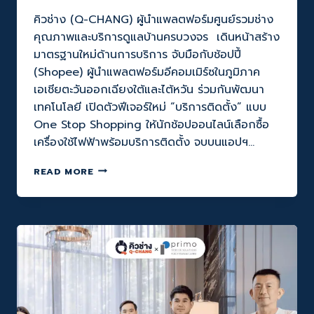
คิวช่าง (Q-CHANG) ผู้นำแพลตฟอร์มศูนย์รวมช่าง
คุณภาพและบริการดูแลบ้านครบวงจร เดินหน้าสร้าง
มาตรฐานใหม่ด้านการบริการ จับมือกับช้อปปี้
(Shopee) ผู้นำแพลตฟอร์มอีคอมเมิร์ซในภูมิภาค
เอเชียตะวันออกเฉียงใต้และไต้หวัน ร่วมกันพัฒนา
เทคโนโลยี เปิดตัวฟีเจอร์ใหม่ “บริการติดตั้ง” แบบ
One Stop Shopping ให้นักช้อปออนไลน์เลือกซื้อ
เครื่องใช้ไฟฟ้าพร้อมบริการติดตั้ง จบบนแอปฯ…
Q-
READ MORE
CHANG
X
SHOPEE
เปิด
ประสบการณ์
“ONE
STOP
SHOPPING”
ฟีเจอร์
ใหม่!