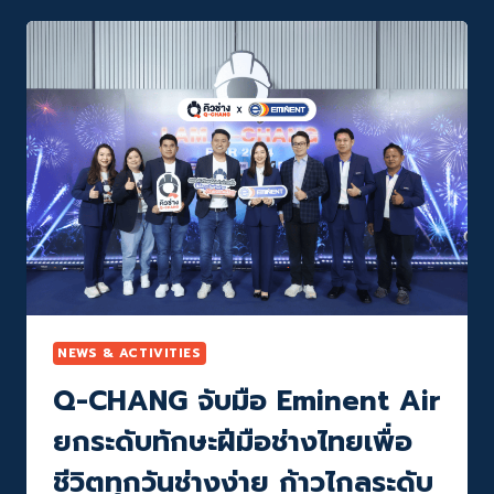
อย่าง
ยิ่ง
ใหญ่
เป็น
ปี
ที่
3
กับ
งาน
อี
เวน
ท์
ประจำ
ปี
“I
AM
NEWS & ACTIVITIES
Q-
Q-CHANG จับมือ Eminent Air
CHANG”
ภาย
ยกระดับทักษะฝีมือช่างไทยเพื่อ
ใต้
คอน
ชีวิตทุกวันช่างง่าย ก้าวไกลระดับ
เซ