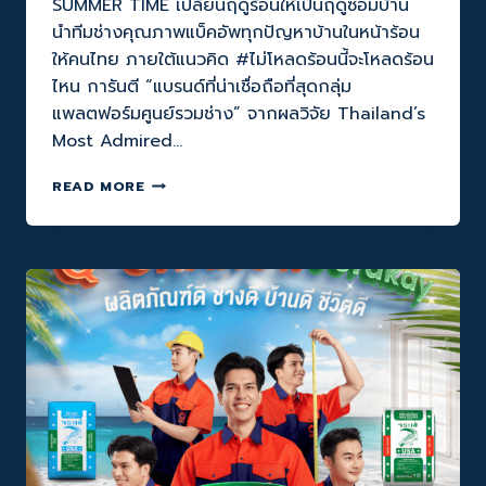
SUMMER TIME เปลี่ยนฤดูร้อนให้เป็นฤดูซ่อมบ้าน
นำทีมช่างคุณภาพแบ็คอัพทุกปัญหาบ้านในหน้าร้อน
ให้คนไทย ภายใต้แนวคิด #ไม่โหลดร้อนนี้จะโหลดร้อน
ไหน การันตี “แบรนด์ที่น่าเชื่อถือที่สุดกลุ่ม
แพลตฟอร์มศูนย์รวมช่าง” จากผลวิจัย Thailand’s
Most Admired…
Q-
READ MORE
CHANG
จัด
แคมเปญ
ฮอต
พลิก
โฉม
SUMMER
TIME
เปลี่ยน
ฤดู
ร้อน
ให้
เป็น
ฤดู