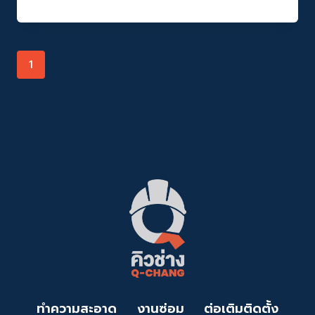
CHANG
(คิว
ช่าง)
เดิน
Page
Next
1
2
หน้า
เปิด
Navigation
Page
ศูนย์
ฝึก
อบรม
ช่าง
ภาค
ใต้
Q-
CHANG
ACADEMY
HAT
YAI
หวัง
สร้าง
ราย
ได้
ยก
ทำความสะอาด
งานซ่อม
ต่อเติมติดตั้ง