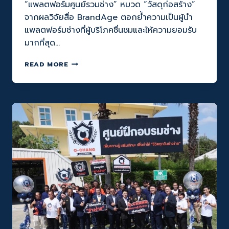
“แพลตฟอร์มศูนย์รวมช่าง” หมวด “วัสดุก่อสร้าง”
จากผลวิจัยสื่อ BrandAge ตอกย้ำความเป็นผู้นำ
แพลตฟอร์มช่างที่ผู้บริโภคชื่นชมและให้ความยอมรับ
มากที่สุด…
Q-
READ MORE
CHANG
(คิว
ช่าง)
‘ผู้นำ
แพลตฟอร์ม
ช่าง
ใน
ใจ
ผู้
บริโภค’
คว้า
รางวัล
THAILAND’S
MOST
ADMIRED
BRAND