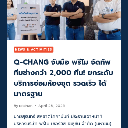
ช้อป
เครื่อง
ใช้
ไฟฟ้า
พร้อม
บริการ
ช่าง
ติด
ตั้ง
NEWS & ACTIVITIES
ครบ
Q-CHANG จับมือ พรีโม จัดทัพ
จบ
ใน
ทีมช่างกว่า 2,000 ทีม! ยกระดับ
คลิก
เดียว
บริการซ่อมห้องชุด รวดเร็ว ได้
ตั้ง
เป้า
มาตรฐาน
โต
2X
By
rattinan
April 28, 2025
นายสุรินทร์ สหชาติโภคานันท์ ประธานเจ้าหน้าที่
บริหารบริษัท พรีโม เซอร์วิส โซลูชั่น จำกัด (มหาชน)