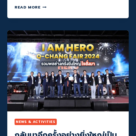
ชีวิต
Q-
ดี
READ MORE
CHANG
เข้า
ร่วม
โครงการ
‘ซ่อม
สร้าง
สุข’
โดย
กรม
พัฒน์
เพื่อ
ฟื้นฟู
ผู้
ประสบ
อุทกภัย
ภาค
ใต้
NEWS & ACTIVITIES
กลับมาอีกครั้งอย่างยิ่งใหญ่เป็น