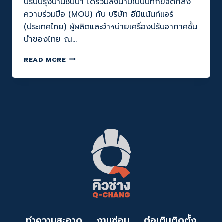
ปรับปรุงบ้านชั้นนำ ได้ร่วมลงนามในบันทึกข้อตกลง
ความร่วมมือ (MOU) กับ บริษัท อีมิแน้นท์แอร์
(ประเทศไทย) ผู้ผลิตและจำหน่ายเครื่องปรับอากาศชั้น
นำของไทย ณ…
Q-
READ MORE
CHANG
จับ
มือ
EMINENT
AIR
ยก
ระดับ
ทักษะ
ฝีมือ
ช่าง
ไทย
เพื่อ
ชีวิต
ทุก
วัน
ช่าง
ทำความสะอาด
งานซ่อม
ต่อเติมติดตั้ง