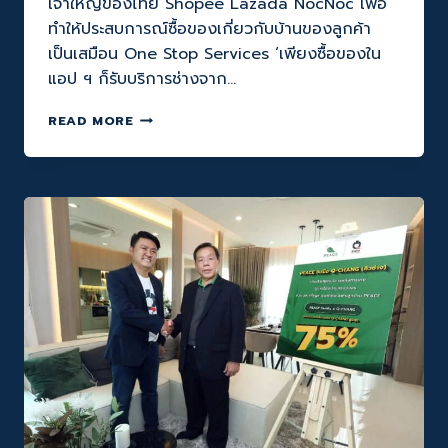
เจ้าใหญ่ของไทย Shopee Lazada NocNoc เพื่อ
ทำให้ประสบการณ์ซื้อของเกี่ยวกับบ้านของลูกค้า
เป็นเสมือน One Stop Services ‘เพียงซื้อของใน
แอป ฯ ก็รับบริการช่างจาก…
Q-
READ MORE
CHANG
จับ
มือ
ครบ
3
MARKETPLACE
ลูกค้า
ซื้อ
อุปกรณ์
เกี่ยว
กับ
บ้าน
ใน
แอปฯ
SHOPEE
LAZADA