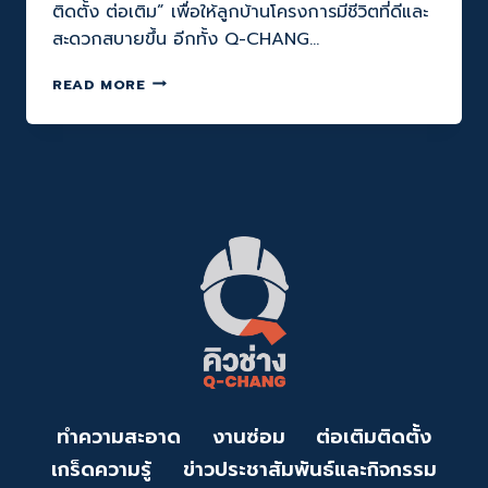
ติดตั้ง ต่อเติม” เพื่อให้ลูกบ้านโครงการมีชีวิตที่ดีและ
สะดวกสบายขึ้น อีกทั้ง Q-CHANG…
“Q-
READ MORE
CHANG”
ร่วม
จับ
มือ
“PEACE”
ยก
ระดับ
มาตรฐาน
การ
ให้
บริการ
ลูก
บ้าน
“PEACE
FAMILY
X
ทำความสะอาด
งานซ่อม
ต่อเติมติดตั้ง
Q-
เกร็ดความรู้
ข่าวประชาสัมพันธ์และกิจกรรม
CHANG”