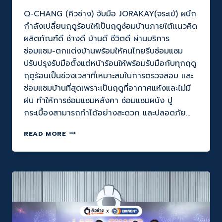
Q-CHANG (คิวช่าง) จับมือ JORAKAY(จระเข้) ผนึก
กำลังเปลี่ยนฤดูร้อนให้เป็นฤดูซ่อมบ้านภายใต้เเนวคิด
ผลิตภัณฑ์ดี ช่างดี บ้านดี ชีวิตดี ผ่านบริการ
ซ่อมแซม-ตกแต่งบ้านพร้อมให้คนไทยรีบซ่อมแซม
ปรับปรุงรับมือตั้งแต่หน้าร้อนให้พร้อมรับมือกับทุกฤดู
ฤดูร้อนเป็นช่วงเวลาที่เหมาะสมในการตรวจสอบ และ
ซ่อมแซมบ้านที่สุดเพราะเป็นฤดูที่อากาศแห้งและไม่มี
ฝน ทำให้การซ่อมแซมหลังคา ซ่อมแซมผนัง ปู
กระเบื้องสามารถทำได้อย่างสะดวก และปลอดภัย…
Q-
READ MORE
CHANG
X
JORAKAY
ผนึก
กำลัง
เปลี่ยน
ฤดู
ร้อน
ให้