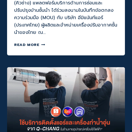
(คิวช่าง) แพลตฟอร์มบริการด้านการซ่อมและ
ดี
บ้าน
ปรับปรุงบ้านชั้นนำ ได้ร่วมลงนามในบันทึกข้อตกลง
ดี
ความร่วมมือ (MOU) กับ บริษัท อีมิแน้นท์แอร์
ชีวิต
(ประเทศไทย) ผู้ผลิตและจำหน่ายเครื่องปรับอากาศชั้น
ดี
นำของไทย ณ…
Q-
READ MORE
CHANG
จับ
มือ
EMINENT
AIR
ยก
ระดับ
ทักษะ
ฝีมือ
ช่าง
ไทย
เพื่อ
ชีวิต
ทุก
วัน