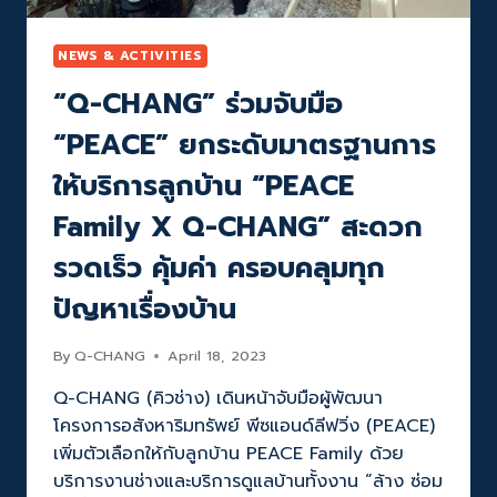
NOCNOC
พร้อม
บริการ
NEWS & ACTIVITIES
ติด
“Q-CHANG” ร่วมจับมือ
ตั้ง
จาก
“PEACE” ยกระดับมาตรฐานการ
Q-
CHANG
ให้บริการลูกบ้าน “PEACE
ได้
ทันที
Family X Q-CHANG” สะดวก
เสริม
ประสบการณ์
รวดเร็ว คุ้มค่า ครอบคลุมทุก
ONE
STOP
ปัญหาเรื่องบ้าน
SERVICE
แบ็
By
Q-CHANG
April 18, 2023
คอัพ
ทุก
Q-CHANG (คิวช่าง) เดินหน้าจับมือผู้พัฒนา
เรื่อง
โครงการอสังหาริมทรัพย์ พีซแอนด์ลีฟวิ่ง (PEACE)
บ้าน
เพิ่มตัวเลือกให้กับลูกบ้าน PEACE Family ด้วย
บริการงานช่างและบริการดูแลบ้านทั้งงาน “ล้าง ซ่อม