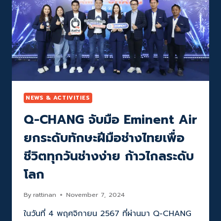
เป็น
ฤดู
ซ่อม
บ้าน
พร้อม
ให้
คน
ไทย
รีบ
ซ่อม
NEWS & ACTIVITIES
เเซม
Q-CHANG จับมือ Eminent Air
ปรับปรุง
รับมือ
ยกระดับทักษะฝีมือช่างไทยเพื่อ
กับ
ทุก
ชีวิตทุกวันช่างง่าย ก้าวไกลระดับ
ฤดู
ภาย
โลก
ใต้
แนวคิด
By
rattinan
November 7, 2024
ผลิตภัณฑ์
ดี
ในวันที่ 4 พฤศจิกายน 2567 ที่ผ่านมา Q-CHANG
ช่าง