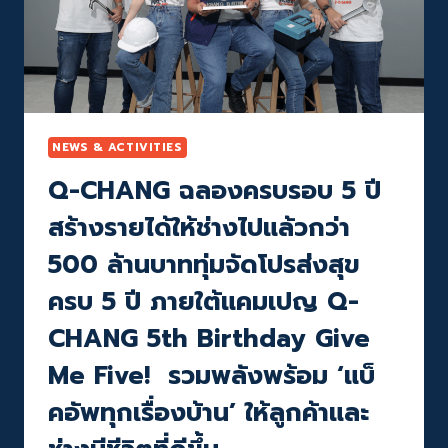
รางวัล
THAILAND’S
MOST
ADMIRED
BRAND
2
ปี
ซ้อน
NEWS & ACTIVITIES
พร้อม
Q-CHANG ฉลองครบรอบ 5 ปี
“แบ็
คอัพ
สร้างรายได้ให้ช่างไปแล้วกว่า
ทุก
เรื่อง
500 ล้านบาททุ่มจัดโปรส่งสุข
บ้าน”
ครบ 5 ปี ภายใต้แคมเปญ Q-
CHANG 5th Birthday Give
Me Five!
รวมพลังพร้อม ‘แบ็
คอัพทุกเรื่องบ้าน’ ให้ลูกค้าและ