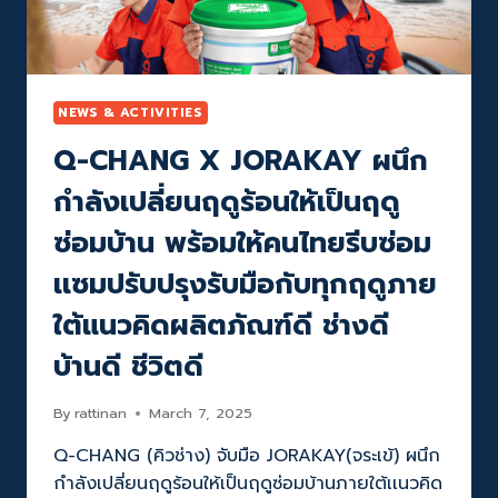
ซ่อม
บ้าน
พร้อม
นำ
ทีม
NEWS & ACTIVITIES
แบ็
Q-CHANG X JORAKAY ผนึก
คอัพ
ทุก
กำลังเปลี่ยนฤดูร้อนให้เป็นฤดู
ปัญหา
บ้าน
ซ่อมบ้าน พร้อมให้คนไทยรีบซ่อม
ให้
คน
เเซมปรับปรุงรับมือกับทุกฤดูภาย
ไทย
ใต้แนวคิดผลิตภัณฑ์ดี ช่างดี
บ้านดี ชีวิตดี
By
rattinan
March 7, 2025
Q-CHANG (คิวช่าง) จับมือ JORAKAY(จระเข้) ผนึก
กำลังเปลี่ยนฤดูร้อนให้เป็นฤดูซ่อมบ้านภายใต้เเนวคิด