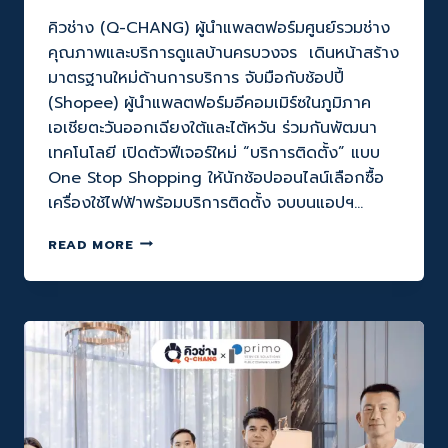
คิวช่าง (Q-CHANG) ผู้นำแพลตฟอร์มศูนย์รวมช่าง
คุณภาพและบริการดูแลบ้านครบวงจร เดินหน้าสร้าง
มาตรฐานใหม่ด้านการบริการ จับมือกับช้อปปี้
(Shopee) ผู้นำแพลตฟอร์มอีคอมเมิร์ซในภูมิภาค
เอเชียตะวันออกเฉียงใต้และไต้หวัน ร่วมกันพัฒนา
เทคโนโลยี เปิดตัวฟีเจอร์ใหม่ “บริการติดตั้ง” แบบ
One Stop Shopping ให้นักช้อปออนไลน์เลือกซื้อ
เครื่องใช้ไฟฟ้าพร้อมบริการติดตั้ง จบบนแอปฯ…
Q-
READ MORE
CHANG
X
SHOPEE
เปิด
ประสบการณ์
“ONE
STOP
SHOPPING”
ฟีเจอร์
ใหม่!