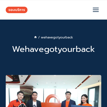
Skip
to
จองบริการ
content
/
wehavegotyourback
Wehavegotyourback