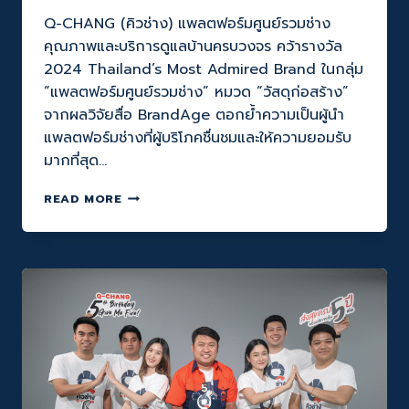
Q-CHANG (คิวช่าง) แพลตฟอร์มศูนย์รวมช่าง
คุณภาพและบริการดูแลบ้านครบวงจร คว้ารางวัล
2024 Thailand’s Most Admired Brand ในกลุ่ม
“แพลตฟอร์มศูนย์รวมช่าง” หมวด “วัสดุก่อสร้าง”
จากผลวิจัยสื่อ BrandAge ตอกย้ำความเป็นผู้นำ
แพลตฟอร์มช่างที่ผู้บริโภคชื่นชมและให้ความยอมรับ
มากที่สุด…
Q-
READ MORE
CHANG
(คิว
ช่าง)
‘ผู้นำ
แพลตฟอร์ม
ช่าง
ใน
ใจ
ผู้
บริโภค’
คว้า