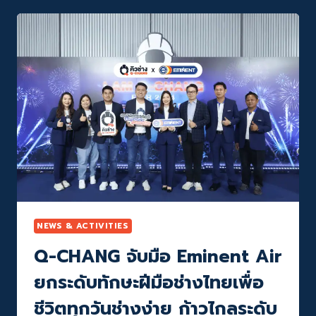
อย่าง
ยิ่ง
ใหญ่
เป็น
ปี
ที่
3
กับ
งาน
อี
เวน
ท์
ประจำ
ปี
“I
AM
NEWS & ACTIVITIES
Q-
Q-CHANG จับมือ Eminent Air
CHANG”
ภาย
ยกระดับทักษะฝีมือช่างไทยเพื่อ
ใต้
คอน
ชีวิตทุกวันช่างง่าย ก้าวไกลระดับ
เซ