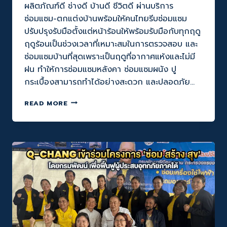
ผลิตภัณฑ์ดี ช่างดี บ้านดี ชีวิตดี ผ่านบริการ
ซ่อมแซม-ตกแต่งบ้านพร้อมให้คนไทยรีบซ่อมแซม
ปรับปรุงรับมือตั้งแต่หน้าร้อนให้พร้อมรับมือกับทุกฤดู
ฤดูร้อนเป็นช่วงเวลาที่เหมาะสมในการตรวจสอบ และ
ซ่อมแซมบ้านที่สุดเพราะเป็นฤดูที่อากาศแห้งและไม่มี
ฝน ทำให้การซ่อมแซมหลังคา ซ่อมแซมผนัง ปู
กระเบื้องสามารถทำได้อย่างสะดวก และปลอดภัย…
Q-
READ MORE
CHANG
X
JORAKAY
ผนึก
กำลัง
เปลี่ยน
ฤดู
ร้อน
ให้
เป็น
ฤดู
ซ่อม