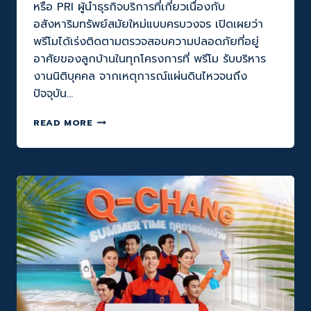
หรือ PRI ผู้นำธุรกิจบริการที่เกี่ยวเนื่องกับ
อสังหาริมทรัพย์สมัยใหม่แบบครบวงจร เปิดเผยว่า
พรีโมได้เร่งติดตามตรวจสอบความปลอดภัยที่อยู่
อาศัยของลูกบ้านในทุกโครงการที่ พรีโม รับบริหาร
งานนิติบุคคล จากเหตุการณ์แผ่นดินไหวจนถึง
ปัจจุบัน…
Q-
READ MORE
CHANG
จับ
มือ
พรี
โม
จัด
ทัพ
ทีม
ช่าง
กว่า
2,000
ทีม!
ยก