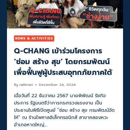
บ้าน
พร้อม
ให้
คน
ไทย
รีบ
ซ่อม
NEWS & ACTIVITIES
เเซม
Q-CHANG เข้าร่วมโครงการ
ปรับปรุง
รับมือ
‘ซ่อม สร้าง สุข’ โดยกรมพัฒน์
กับ
ทุก
เพื่อฟื้นฟูผู้ประสบอุทกภัยภาคใต้
ฤดู
ภาย
ใต้
By
rattinan
December 24, 2024
แนวคิด
เมื่อวันที่ 22 ธันวาคม 2567 นายพิพัฒน์ รัชกิจ
ผลิตภัณฑ์
ดี
ประการ รัฐมนตรีว่าการกระทรวงแรงงาน เป็น
ช่าง
ประธานในพิธีเปิดศูนย์ “ซ่อม สร้าง สุข กรมพัฒน์จัด
ดี
ให้” ณ ร้านไพศาลอิเล็กทรอนิกส์ สาขาคลองหวะ
บ้าน
อำเภอหาดใหญ่…
ดี