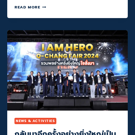
ชีวิต
Q-
ดี
READ MORE
CHANG
เข้า
ร่วม
โครงการ
‘ซ่อม
สร้าง
สุข’
โดย
กรม
พัฒน์
เพื่อ
ฟื้นฟู
ผู้
ประสบ
อุทกภัย
ภาค
ใต้
NEWS & ACTIVITIES
กลับมาอีกครั้งอย่างยิ่งใหญ่เป็น