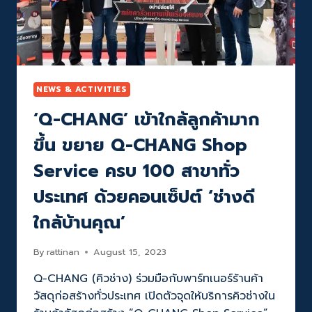
แล้วก
ว่า
500
ล้าน
บาท
ทุ่ม
จัด
NEWS & ACTIVITIES
โปร
‘Q-CHANG’ เข้าใกล้ลูกค้ามาก
ส่ง
สุข
ขึ้น ขยาย Q-CHANG Shop
ครบ
5
Service ครบ 100 สาขาทั่ว
ปี
ภาย
ประเทศ ด้วยคอนเซ็ปต์ ‘ช่างดี
ใต้
แคมเปญ
ใกล้บ้านคุณ’
Q-
CHANG
By
rattinan
August 15, 2023
5TH
BIRTHDAY
Q-CHANG (คิวช่าง) ร่วมมือกับพาร์ทเนอร์ร้านค้า
GIVE
วัสดุก่อสร้างทั่วประเทศ เปิดตัวจุดให้บริการคิวช่างใน
ME
FIVE!