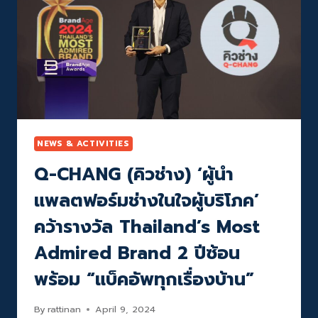
ฝีมือ
กับ
ช่าง
ทีม
ไทย
ช่าง
เพื่อ
เพื่อ
ชีวิต
“ชีวิต
ทุก
ทุก
วัน
วัน
ช่าง
ช่าง
ง่าย
ง่าย”
ก้าว
ไกล
NEWS & ACTIVITIES
ระดับ
Q-CHANG (คิวช่าง) ‘ผู้นำ
โลก
แพลตฟอร์มช่างในใจผู้บริโภค’
คว้ารางวัล Thailand’s Most
Admired Brand 2 ปีซ้อน
พร้อม “แบ็คอัพทุกเรื่องบ้าน”
By
rattinan
April 9, 2024