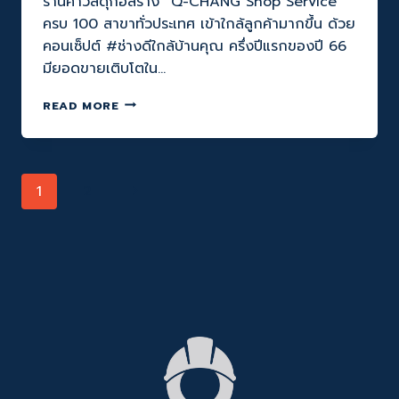
ร้านค้าวัสดุก่อสร้าง “Q-CHANG Shop Service”
รวม
ครบ 100 สาขาทั่วประเทศ เข้าใกล้ลูกค้ามากขึ้น ด้วย
พลัง
คอนเซ็ปต์ #ช่างดีใกล้บ้านคุณ ครึ่งปีแรกของปี 66
พร้อม
มียอดขายเติบโตใน…
‘แบ็
คอัพ
‘Q-
READ MORE
ทุก
CHANG’
เรื่อง
เข้า
บ้าน’
ใกล้
ให้
ลูกค้า
ลูกค้า
Page
Next
1
2
มาก
และ
ขึ้น
ช่าง
Navigation
Page
ขยาย
มี
Q-
ชีวิต
CHANG
ที่
SHOP
ดี
SERVICE
ขึ้น
ครบ
100
สาขา
ทั่ว
ประเทศ