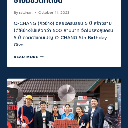
ช่างมีชีวิตที่ดีขึ้น
By
rattinan
October 11, 2023
Q-CHANG (คิวช่าง) ฉลองครบรอบ 5 ปี สร้างราย
ได้ให้ช่างไปแล้วกว่า 500 ล้านบาท จัดโปรส่งสุขครบ
5 ปี ภายใต้แคมเปญ Q-CHANG 5th Birthday
Give…
Q-
READ MORE
CHANG
ฉลอง
ครบ
รอบ
5
ปี
สร้าง
ราย
ได้
ให้
ช่าง
ไป