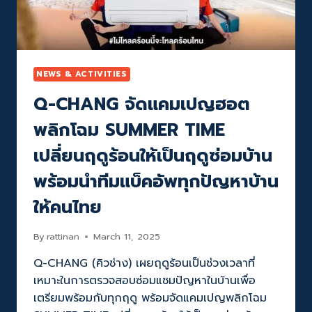
ระดับ
บริการ
ซ่อม
ห้อง
ชุด
รวดเร็ว
NEWS & ACTIVITIES
ได้
Q-CHANG จัดแคมเปญฮอต
มาตรฐาน
พลิกโฉม SUMMER TIME
เปลี่ยนฤดูร้อนให้เป็นฤดูซ่อมบ้าน
พร้อมนำทีมแบ็คอัพทุกปัญหาบ้าน
ให้คนไทย
By
rattinan
March 11, 2025
Q-CHANG (คิวช่าง) เผยฤดูร้อนเป็นช่วงเวลาที่
เหมาะในการตรวจสอบซ่อมแซมปัญหาในบ้านเพื่อ
เตรียมพร้อมกับทุกฤดู พร้อมจัดแคมเปญพลิกโฉม