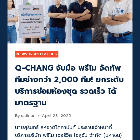
ช้อป
เครื่อง
ใช้
ไฟฟ้า
พร้อม
บริการ
ช่าง
ติด
ตั้ง
NEWS & ACTIVITIES
ครบ
Q-CHANG จับมือ พรีโม จัดทัพ
จบ
ใน
ทีมช่างกว่า 2,000 ทีม! ยกระดับ
คลิก
เดียว
บริการซ่อมห้องชุด รวดเร็ว ได้
ตั้ง
เป้า
มาตรฐาน
โต
2X
By
rattinan
April 28, 2025
นายสุรินทร์ สหชาติโภคานันท์ ประธานเจ้าหน้าที่
บริหารบริษัท พรีโม เซอร์วิส โซลูชั่น จำกัด (มหาชน)