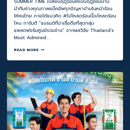
SUMMER TIME เปลี่ยนฤดูร้อนให้เป็นฤดูซ่อมบ้าน
นำทีมช่างคุณภาพแบ็คอัพทุกปัญหาบ้านในหน้าร้อน
ให้คนไทย ภายใต้แนวคิด #ไม่โหลดร้อนนี้จะโหลดร้อน
ไหน การันตี “แบรนด์ที่น่าเชื่อถือที่สุดกลุ่ม
แพลตฟอร์มศูนย์รวมช่าง” จากผลวิจัย Thailand’s
Most Admired…
Q-
READ MORE
CHANG
จัด
แคมเปญ
ฮอต
พลิก
โฉม
SUMMER
TIME
เปลี่ยน
ฤดู
ร้อน
ให้
เป็น
ฤดู