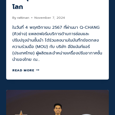
ปต์
โลก
งาน
แฟร์
By
rattinan
November 7, 2024
ครั้ง
ยิ่ง
ในวันที่ 4 พฤศจิกายน 2567 ที่ผ่านมา Q-CHANG
ใหญ่
(คิวช่าง) แพลตฟอร์มบริการด้านการซ่อมและ
รวม
ช่าง
ปรับปรุงบ้านชั้นนำ ได้ร่วมลงนามในบันทึกข้อตกลง
ใจ
ความร่วมมือ (MOU) กับ บริษัท อีมิแน้นท์แอร์
สั่ง
(ประเทศไทย) ผู้ผลิตและจำหน่ายเครื่องปรับอากาศชั้น
มา
นำของไทย ณ…
ตาม
พันธ
Q-
กิจ
READ MORE
CHANG
ที่
จับ
ชัดเจน
มือ
ใน
EMINENT
การ
AIR
เป็น
ยก
BACK
ระดับ
UP
ทักษะ
ให้