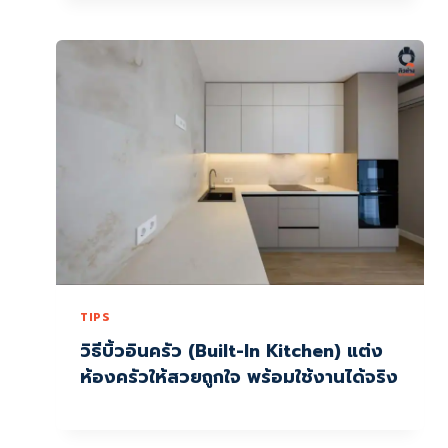
TIPS
วิธีบิ้วอินครัว (Built-In Kitchen) แต่ง
ห้องครัวให้สวยถูกใจ พร้อมใช้งานได้จริง