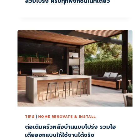
สวยโปร่ง ครบทุกฟังก์ชันในที่เดียว
TIPS
|
HOME RENOVATE & INSTALL
ต่อเติมครัวหลังบ้านแบบโปร่ง รวมไอ
เดียออกแบบให้ใช้งานได้จริง