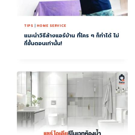
TIPS
|
HOME SERVICE
แนะนำวิธีล้างแอร์บ้าน ที่ใคร ๆ ก็ทำได้ ไม่
กี่ขั้นตอนเท่านั้น!