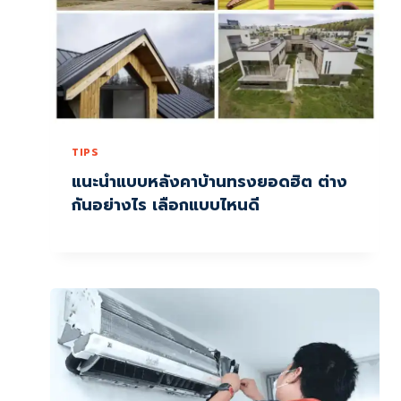
TIPS
แนะนำแบบหลังคาบ้านทรงยอดฮิต ต่าง
กันอย่างไร เลือกแบบไหนดี