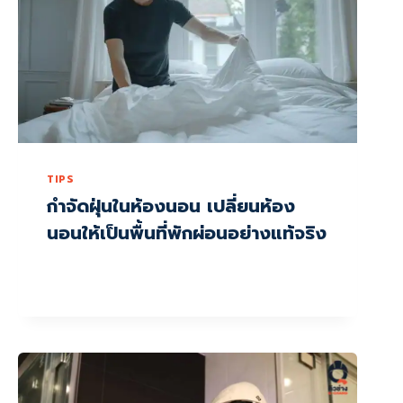
TIPS
กำจัดฝุ่นในห้องนอน เปลี่ยนห้อง
นอนให้เป็นพื้นที่พักผ่อนอย่างแท้จริง