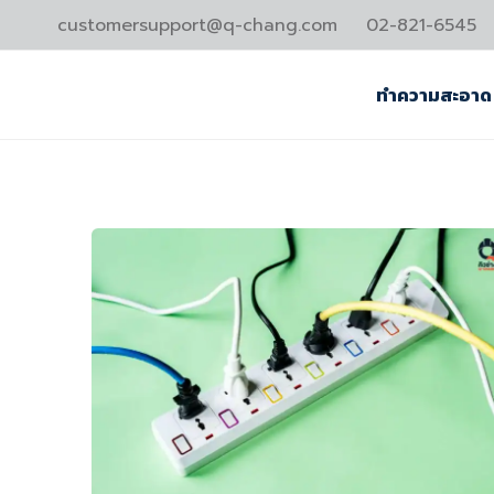
Skip
customersupport@q-chang.com
02-821-6545
to
content
ทำความสะอาด