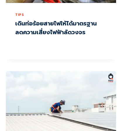
TIPS
เดินท่อร้อยสายไฟให้ได้มาตรฐาน
ลดความเสี่ยงไฟฟ้าลัดวงจร