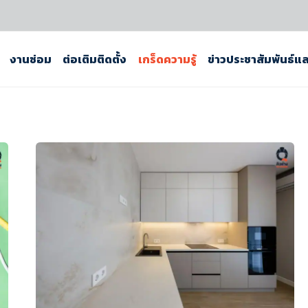
งานซ่อม
ต่อเติมติดตั้ง
เกร็ดความรู้
ข่าวประชาสัมพันธ์แ