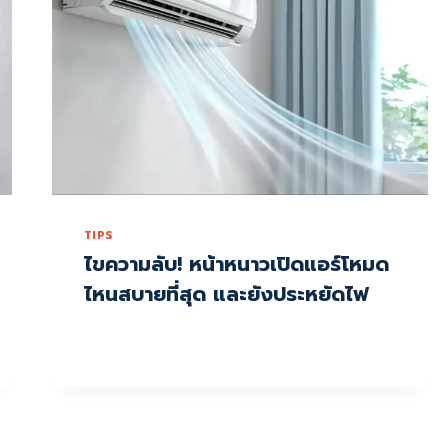
TIPS
ไขความลับ! หน้าหนาวเปิดแอร์โหมด
ไหนสบายที่สุด และยังประหยัดไฟ