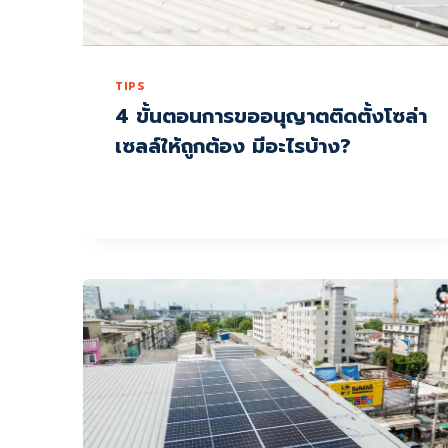
TIPS
4 ขั้นตอนการขออนุญาตติดตั้งโซล่า
เซลล์ให้ถูกต้อง มีอะไรบ้าง?