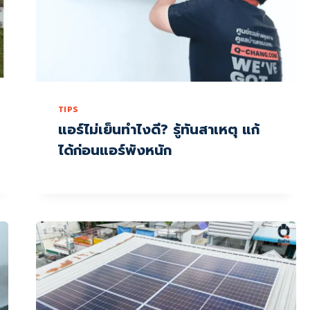
TIPS
แอร์ไม่เย็นทำไงดี? รู้ทันสาเหตุ แก้
ได้ก่อนแอร์พังหนัก