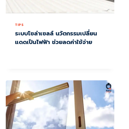
TIPS
ระบบโซล่าเซลล์ นวัตกรรมเปลี่ยน
แดดเป็นไฟฟ้า ช่วยลดค่าใช้จ่าย