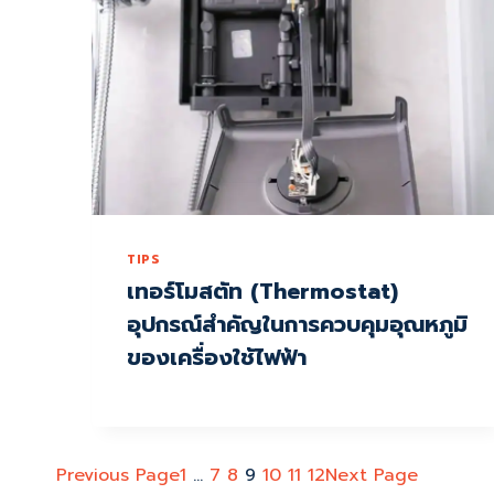
TIPS
เทอร์โมสตัท (Thermostat)
อุปกรณ์สำคัญในการควบคุมอุณหภูมิ
ของเครื่องใช้ไฟฟ้า
Previous Page
1
…
7
8
9
10
11
12
Next Page