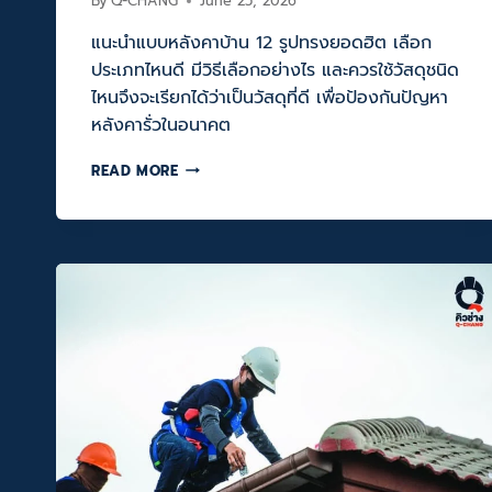
By
Q-CHANG
June 25, 2026
แนะนำแบบหลังคาบ้าน 12 รูปทรงยอดฮิต เลือก
ประเภทไหนดี มีวิธีเลือกอย่างไร และควรใช้วัสดุชนิด
ไหนจึงจะเรียกได้ว่าเป็นวัสดุที่ดี เพื่อป้องกันปัญหา
หลังคารั่วในอนาคต
แนะนำ
READ MORE
แบบ
หลังคา
บ้าน
ทรง
ยอด
ฮิต
ต่าง
กัน
อย่างไร
เลือก
แบบ
ไหน
ดี