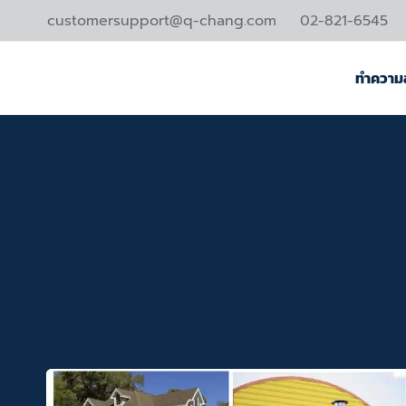
Skip
customersupport@q-chang.com
02-821-6545
to
content
ทำความ