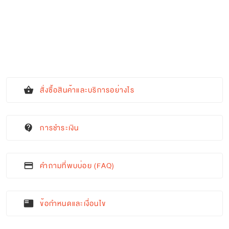
สั่งซื้อสินค้าและบริการอย่างไร
shopping_basket
การชำระเงิน
contact_support
คำถามที่พบบ่อย (FAQ)
credit_card
ข้อกำหนดและเงื่อนไข
featured_play_list