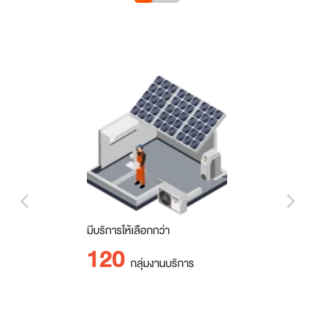
arrow_back_ios_new
arrow_forward_ios
มีบริการให้เลือกกว่า
120
กลุ่มงานบริการ