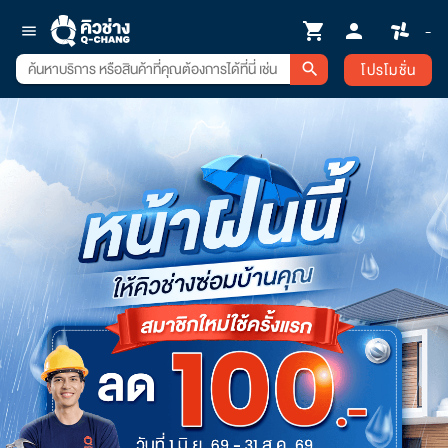
shopping_cart
person
-
menu
โปรโมชั่น
search