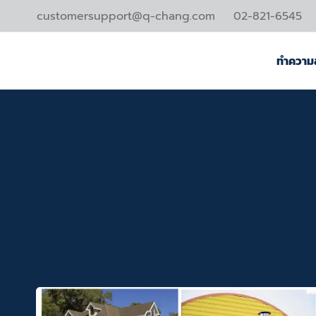
Skip
customersupport@q-chang.com
02-821-6545
to
content
ทำความ