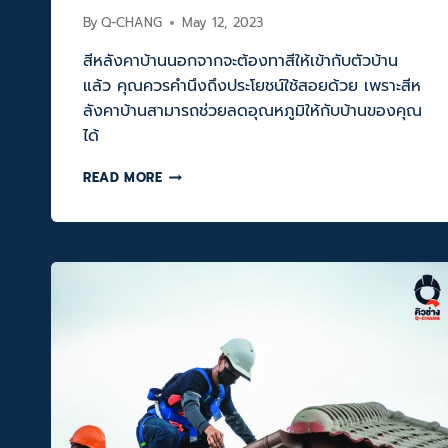
By
Q-CHANG
May 12, 2023
สีหลังคาบ้านนอกจากจะต้องทาสีให้เข้ากับตัวบ้าน
แล้ว คุณควรคำนึงถึงประโยชน์ใช้สอยด้วย เพราะสีห
ลังคาบ้านสามารถช่วยลดอุณหภูมิให้กับบ้านของคุณ
ได้
สีห
READ MORE
ลัง
คา
บ้าน
เลือก
อย่างไร
ให้
เหมาะ
สม
สีห
ลัง
คา
บ้าน
ที่