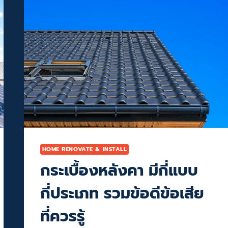
จัด
ทัพ
ทีม
ช่าง
กว่า
2,000
ทีม!
ยก
ระดับ
บริการ
ซ่อม
ห้อง
ชุด
รวดเร็ว
ได้
HOME RENOVATE & INSTALL
มาตรฐาน
กระเบื้องหลังคา มีกี่แบบ
กี่ประเภท รวมข้อดีข้อเสีย
ที่ควรรู้