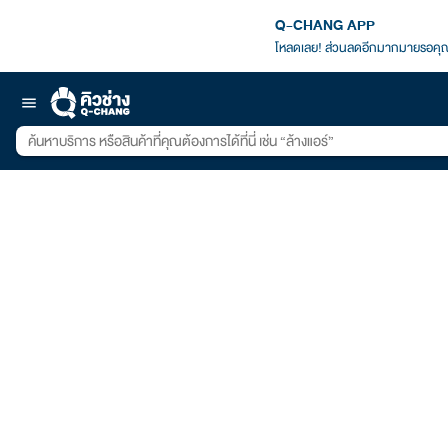
Q-CHANG APP
โหลดเลย! ส่วนลดอีกมากมายรอคุณ
menu