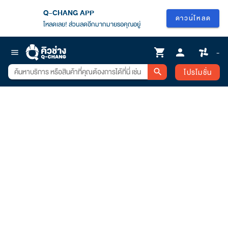
Q-CHANG APP
ดาวน์โหลด
โหลดเลย! ส่วนลดอีกมากมายรอคุณอยู่
shopping_cart
person
-
menu
โปรโมชั่น
search