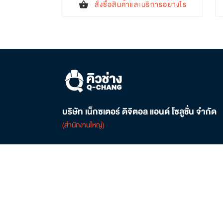
สั่งซื้อสินค้าและบริการอย่างไร
shopping_basket
บริษัท เน็กซเตอร์ ดิจิตอล แอนด์ โซลูชั่น จำกัด
(สำนักงานใหญ่)
ติดต่อเรา
02-821-6545
local_phone
customersupport@q-chang.com
mail
ศูนย์การค้าเกตเวย์ บางซื่อ ชั้น 6 เลขที่ 162/1-2, 168
location_on
ถนนประชาราษฎร์ 2 เขตบางซื่อ กรุงเทพฯ 10800