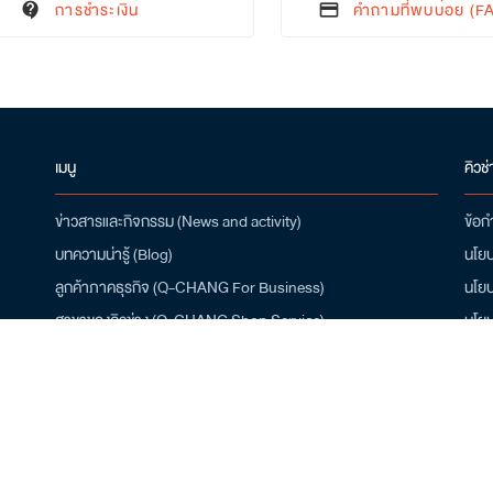
การชำระเงิน
คำถามที่พบบ่อย (F
contact_support
credit_card
เมนู
คิวช่
ข่าวสารและกิจกรรม (News and activity)
ข้อก
บทความน่ารู้ (Blog)
นโยบ
ลูกค้าภาคธุรกิจ (Q-CHANG For Business)
นโยบ
สาขาของคิวช่าง (Q-CHANG Shop Service)
นโยบ
สมัครเป็นช่าง (Installer Job Apply)
ดาว
เกี่ยวกับเรา (About Q-CHANG)
โปรโมชั่น (Promotion)
/10
ศูนย์ช่วยเหลือ (Help Center)
คำถามที่พบบ่อย (FAQ)