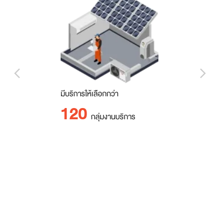
arrow_back_ios_new
arrow_forward_ios
มีบริการให้เลือกกว่า
120
กลุ่มงานบริการ