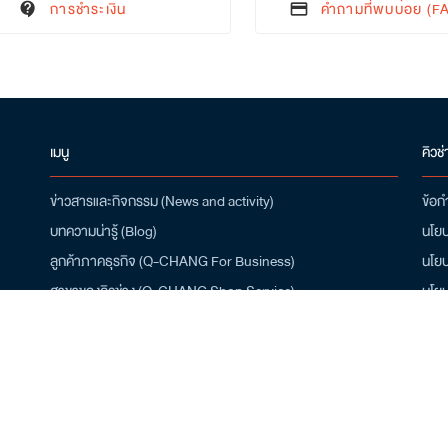
การชำระเงิน
คำถามที่พบบ่อย (F
contact_support
credit_card
เมนู
คิวช่
ข่าวสารและกิจกรรม (News and activity)
ข้อก
บทความน่ารู้ (Blog)
นโยบ
ลูกค้าภาคธุรกิจ (Q-CHANG For Business)
นโยบ
สาขาของคิวช่าง (Q-CHANG Shop Service)
นโยบ
สมัครเป็นช่าง (Installer Job Apply)
ดาว
เกี่ยวกับเรา (About Q-CHANG)
โปรโมชั่น (Promotion)
/10
ศูนย์ช่วยเหลือ (Help Center)
คำถามที่พบบ่อย (FAQ)