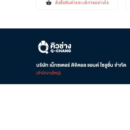
สั่งซื้อสินค้าและบริการอย่างไร
shopping_basket
บริษัท เน็กซเตอร์ ดิจิตอล แอนด์ โซลูชั่น จำกัด
(สำนักงานใหญ่)
ติดต่อเรา
02-821-6545
local_phone
customersupport@q-chang.com
mail
ศูนย์การค้าเกตเวย์ บางซื่อ ชั้น 6 เลขที่ 162/1-2, 168
location_on
ถนนประชาราษฎร์ 2 เขตบางซื่อ กรุงเทพฯ 10800