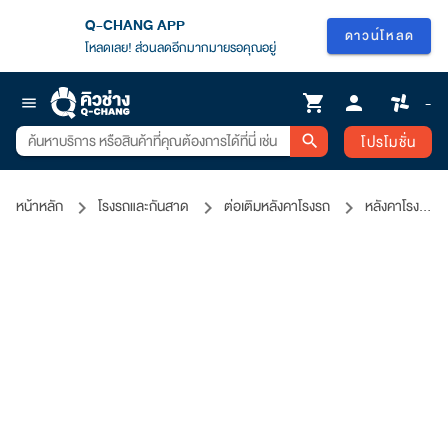
Q-CHANG APP
ดาวน์โหลด
โหลดเลย! ส่วนลดอีกมากมายรอคุณอยู่
shopping_cart
person
-
menu
โปรโมชั่น
search
หน้าหลัก
โรงรถและกันสาด
ต่อเติมหลังคาโรงรถ
หลังคาโรงรถ-กันสาด แผ่นอะคริลิคโปร่งแสง Shinkolite พร้อมติดตั้ง