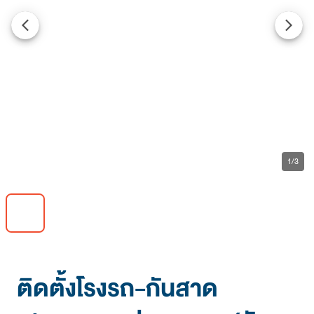
arrow_back_ios_new
arrow_forward_ios
1/3
ติดตั้งโรงรถ-กันสาด