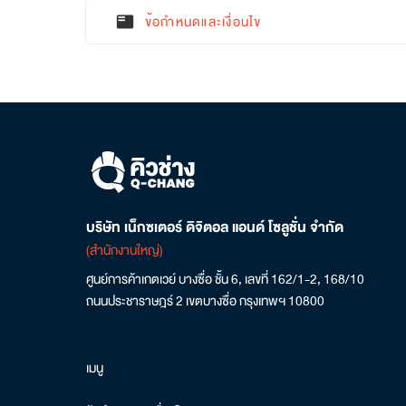
ข้อกำหนดและเงื่อนไข
featured_play_list
บริษัท เน็กซเตอร์ ดิจิตอล แอนด์ โซลูชั่น จำกัด
(สำนักงานใหญ่)
ศูนย์การค้าเกตเวย์ บางซื่อ ชั้น 6, เลขที่ 162/1-2, 168/10
ถนนประชาราษฎร์ 2 เขตบางซื่อ กรุงเทพฯ 10800
เมนู