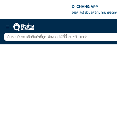
Q-CHANG APP
โหลดเลย! ส่วนลดอีกมากมายรอคุณ
menu