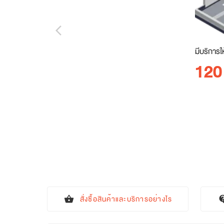
arrow_back_ios_new
มีบริการใ
120
สั่งซื้อสินค้าและบริการอย่างไร
shopping_basket
contact_s