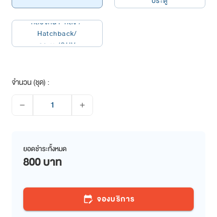
ประตู
กล้องหน้า-หลัง / 
Hatchback/
กระบะ/SUV
จำนวน (ชุด) :
remove
add
ยอดชำระทั้งหมด
800 บาท
จองบริการ
edit_calendar