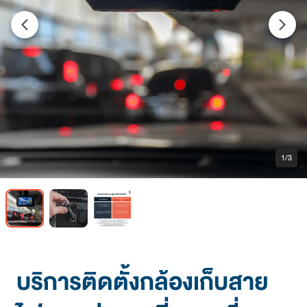
arrow_back_ios_new
arrow_forward_ios
1/3
บริการติดตั้งกล้องเก็บสาย