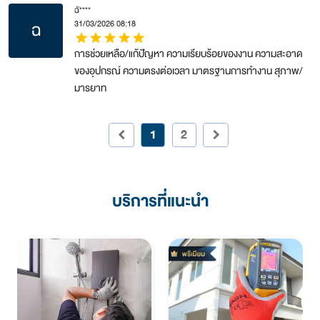
ฉั****
ฉ
31/03/2026 08:18
star
star
star
star
star
การช่วยเหลือ/แก้ปัญหา ความเรียบร้อยของงาน ความสะอาด
ของอุปกรณ์ ความตรงต่อเวลา มาตรฐานการทำงาน สุภาพ/
มารยาท
1
2
keyboard_arrow_left
keyboard_arrow_right
บริการที่แนะนำ