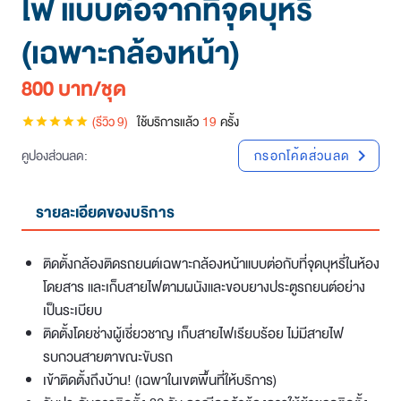
ไฟ แบบต่อจากที่จุดบุหรี่
(เฉพาะกล้องหน้า)
800 บาท/ชุด
(รีวิว 9)
ใช้บริการแล้ว
19
ครั้ง
star
star
star
star
star
คูปองส่วนลด:
กรอกโค้ดส่วนลด
chevron_right
รายละเอียดของบริการ
ติดตั้งกล้องติดรถยนต์เฉพาะกล้องหน้าแบบต่อกับที่จุดบุหรี่ในห้อง
โดยสาร และเก็บสายไฟตามผนังและขอบยางประตูรถยนต์อย่าง
เป็นระเบียบ
ติดตั้งโดยช่างผู้เชี่ยวชาญ เก็บสายไฟเรียบร้อย ไม่มีสายไฟ
รบกวนสายตาขณะขับรถ
เข้าติดตั้งถึงบ้าน! (เฉพาในเขตพื้นที่ให้บริการ)