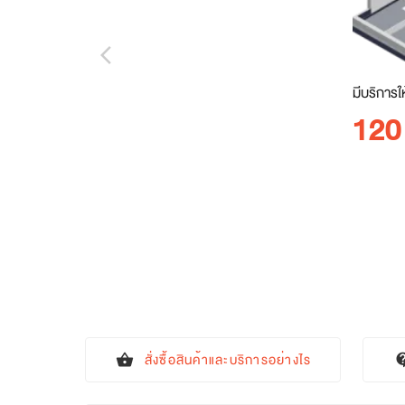
arrow_back_ios_new
มีบริการใ
120
สั่งซื้อสินค้าและบริการอย่างไร
shopping_basket
contact_s