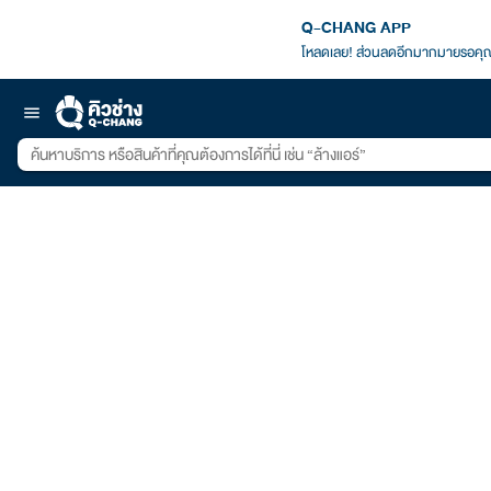
Q-CHANG APP
โหลดเลย! ส่วนลดอีกมากมายรอคุณ
menu