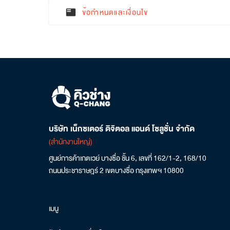
ข้อกำหนดและเงื่อนไข
featured_play_list
บริษัท เน็กซเตอร์ ดิจิตอล แอนด์ โซลูชั่น จำกัด
(สำนักงานใหญ่)
ศูนย์การค้าเกตเวย์ บางซื่อ ชั้น 6, เลขที่ 162/1-2, 168/10
ถนนประชาราษฎร์ 2 เขตบางซื่อ กรุงเทพฯ 10800
เมนู