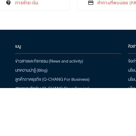
การชำระเงิน
คำถามที่พบบ่อย (F
contact_support
credit_card
เมนู
คิวช่
ข่าวสารและกิจกรรม (News and activity)
ข้อก
บทความน่ารู้ (Blog)
นโยบ
ลูกค้าภาคธุรกิจ (Q-CHANG For Business)
นโยบ
สาขาของคิวช่าง (Q-CHANG Shop Service)
นโยบ
สมัครเป็นช่าง (Installer Job Apply)
ดาว
เกี่ยวกับเรา (About Q-CHANG)
โปรโมชั่น (Promotion)
/10
ศูนย์ช่วยเหลือ (Help Center)
คำถามที่พบบ่อย (FAQ)