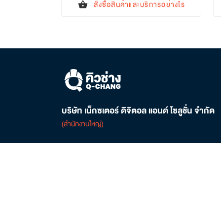
สั่งซื้อสินค้าและบริการอย่างไร
shopping_basket
บริษัท เน็กซเตอร์ ดิจิตอล แอนด์ โซลูชั่น จำกัด
(สำนักงานใหญ่)
ติดต่อเรา
02-821-6545
local_phone
customersupport@q-chang.com
mail
ศูนย์การค้าเกตเวย์ บางซื่อ ชั้น 6 เลขที่ 162/1-2, 168
location_on
ถนนประชาราษฎร์ 2 เขตบางซื่อ กรุงเทพฯ 10800