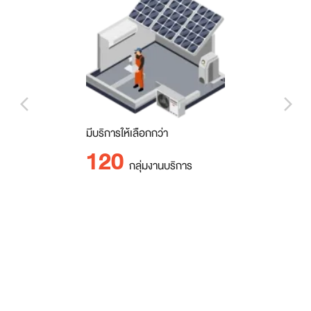
arrow_back_ios_new
arrow_forward_ios
มีบริการให้เลือกกว่า
120
กลุ่มงานบริการ