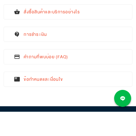
สั่งซื้อสินค้าและบริการอย่างไร
shopping_basket
การชำระเงิน
contact_support
คำถามที่พบบ่อย (FAQ)
credit_card
ข้อกำหนดและเงื่อนไข
featured_play_list