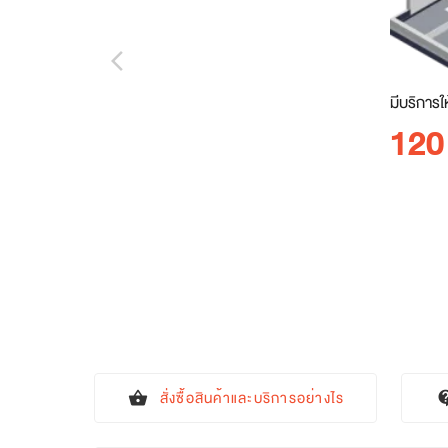
arrow_back_ios_new
มีบริการใ
120
สั่งซื้อสินค้าและบริการอย่างไร
shopping_basket
contact_s