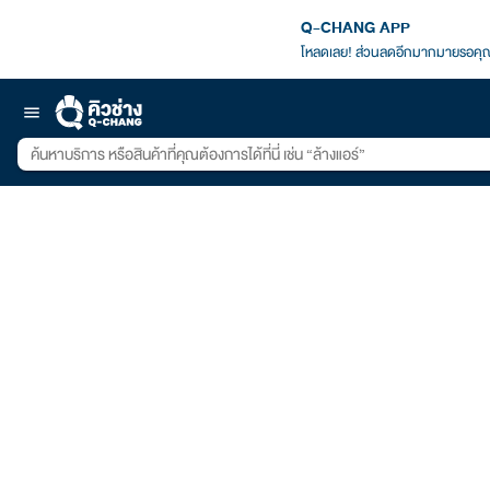
Q-CHANG APP
โหลดเลย! ส่วนลดอีกมากมายรอคุณ
menu