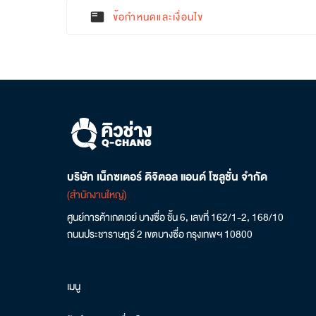
ข้อกำหนดและเงื่อนไข
featured_play_list
บริษัท เน็กซเตอร์ ดิจิตอล แอนด์ โซลูชั่น จำกัด
(สำนักงานใหญ่)
ศูนย์การค้าเกตเวย์ บางซื่อ ชั้น 6, เลขที่ 162/1-2, 168/10
ถนนประชาราษฎร์ 2 เขตบางซื่อ กรุงเทพฯ 10800
เมนู