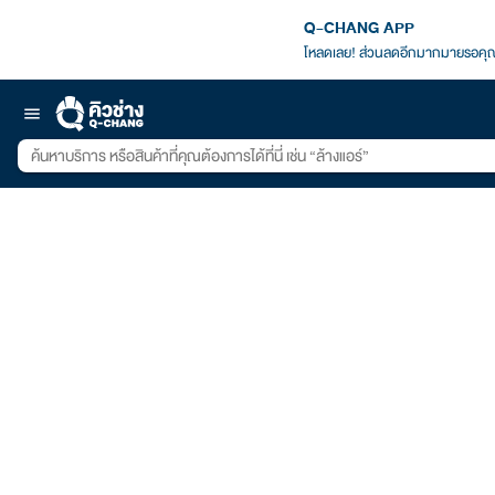
Q-CHANG APP
โหลดเลย! ส่วนลดอีกมากมายรอคุณ
menu