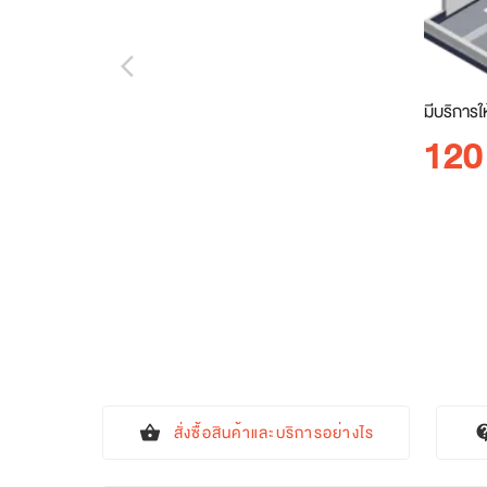
arrow_back_ios_new
มีบริการใ
120
สั่งซื้อสินค้าและบริการอย่างไร
shopping_basket
contact_s