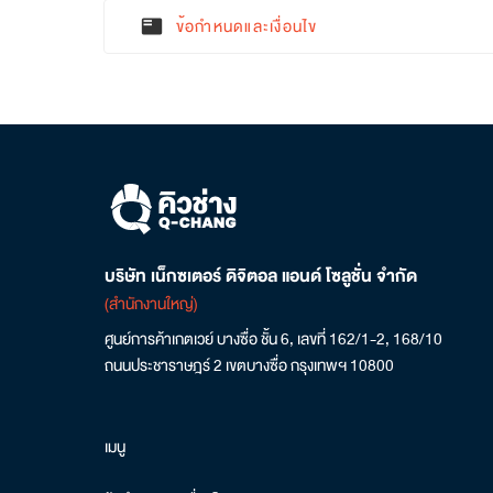
ข้อกำหนดและเงื่อนไข
featured_play_list
บริษัท เน็กซเตอร์ ดิจิตอล แอนด์ โซลูชั่น จำกัด
(สำนักงานใหญ่)
ศูนย์การค้าเกตเวย์ บางซื่อ ชั้น 6, เลขที่ 162/1-2, 168/10
ถนนประชาราษฎร์ 2 เขตบางซื่อ กรุงเทพฯ 10800
เมนู