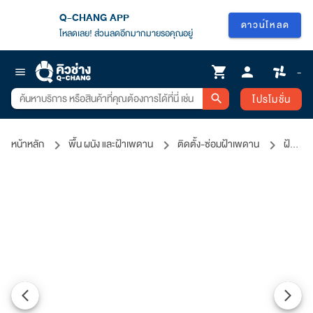
Q-CHANG APP
ดาวน์โหลด
โหลดเลย! ส่วนลดอีกมากมายรอคุณอยู่
shopping_cart
person
-
menu
โปรโมชั่น
search
หน้าหลัก
พื้น ผนัง และฝ้าเพดาน
ติดตั้ง-ซ่อมฝ้าเพดาน
ฝ้าภายนอก MultiFunction แผ่นเดียวครบ จบทั้งหลัง