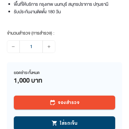
พื้นที่ให้บริการ กรุงเทพ นนทบุรี สมุทรปราการ ปทุมธานี
รับประกันงานติดตั้ง 180 วัน
จำนวนสำรวจ (การสำรวจ) :
remove
add
ยอดชำระทั้งหมด
1,000 บาท
จองสำรวจ
edit_calendar
ใส่รถเข็น
shopping_cart