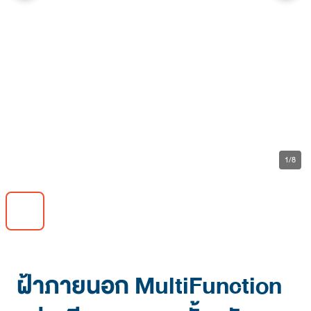
arrow_back_ios_new
arrow_forward_ios
1/8
ฝ้าภายนอก MultiFunction