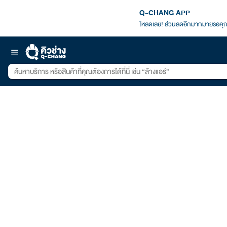
Q-CHANG APP
โหลดเลย! ส่วนลดอีกมากมายรอคุณ
menu