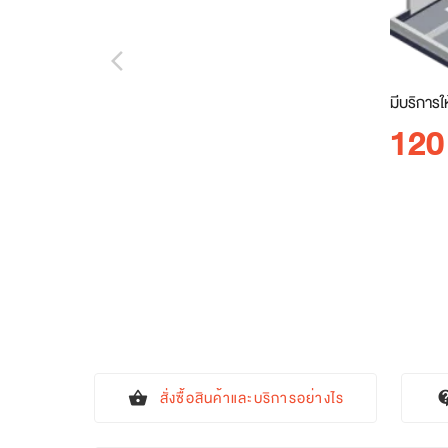
arrow_back_ios_new
มีบริการใ
120
สั่งซื้อสินค้าและบริการอย่างไร
shopping_basket
contact_s