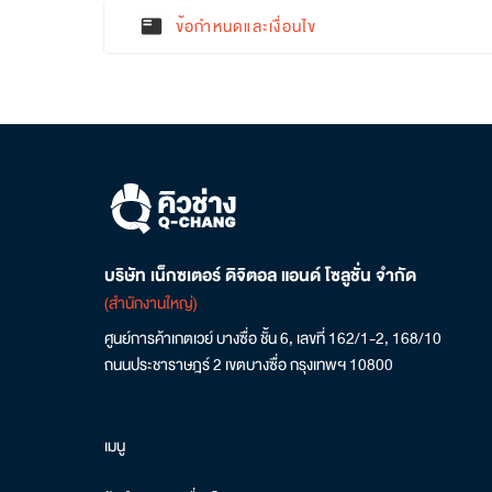
ข้อกำหนดและเงื่อนไข
featured_play_list
บริษัท เน็กซเตอร์ ดิจิตอล แอนด์ โซลูชั่น จำกัด
(สำนักงานใหญ่)
ศูนย์การค้าเกตเวย์ บางซื่อ ชั้น 6, เลขที่ 162/1-2, 168/10
ถนนประชาราษฎร์ 2 เขตบางซื่อ กรุงเทพฯ 10800
เมนู