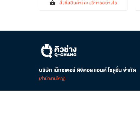
สั่งซื้อสินค้าและบริการอย่างไร
shopping_basket
บริษัท เน็กซเตอร์ ดิจิตอล แอนด์ โซลูชั่น จำกัด
(สำนักงานใหญ่)
ติดต่อเรา
02-821-6545
local_phone
customersupport@q-chang.com
mail
ศูนย์การค้าเกตเวย์ บางซื่อ ชั้น 6 เลขที่ 162/1-2, 168
location_on
ถนนประชาราษฎร์ 2 เขตบางซื่อ กรุงเทพฯ 10800