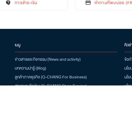
การชำระเงิน
คำถามที่พบบ่อย (F
contact_support
credit_card
เมนู
คิวช่
ข่าวสารและกิจกรรม (News and activity)
ข้อก
บทความน่ารู้ (Blog)
นโยบ
ลูกค้าภาคธุรกิจ (Q-CHANG For Business)
นโยบ
สาขาของคิวช่าง (Q-CHANG Shop Service)
นโยบ
สมัครเป็นช่าง (Installer Job Apply)
ดาว
เกี่ยวกับเรา (About Q-CHANG)
โปรโมชั่น (Promotion)
/10
ศูนย์ช่วยเหลือ (Help Center)
คำถามที่พบบ่อย (FAQ)