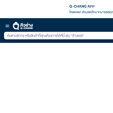
Q-CHANG APP
โหลดเลย! ส่วนลดอีกมากมายรอคุณ
menu