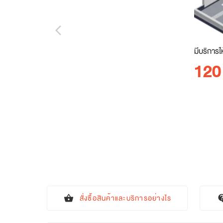
arrow_back_ios_new
มีบริการใ
120
สั่งซื้อสินค้าและบริการอย่างไร
shopping_basket
contact_s