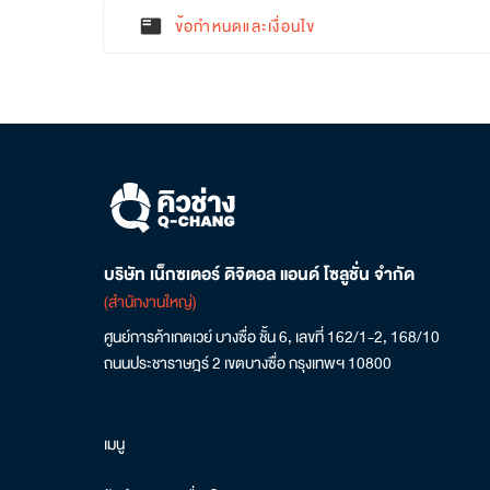
ข้อกำหนดและเงื่อนไข
featured_play_list
บริษัท เน็กซเตอร์ ดิจิตอล แอนด์ โซลูชั่น จำกัด
(สำนักงานใหญ่)
ศูนย์การค้าเกตเวย์ บางซื่อ ชั้น 6, เลขที่ 162/1-2, 168/10
ถนนประชาราษฎร์ 2 เขตบางซื่อ กรุงเทพฯ 10800
เมนู