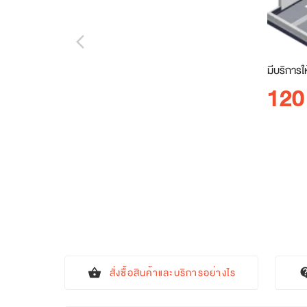
arrow_back_ios_new
มีบริการใ
120
สั่งซื้อสินค้าและบริการอย่างไร
shopping_basket
contact_s