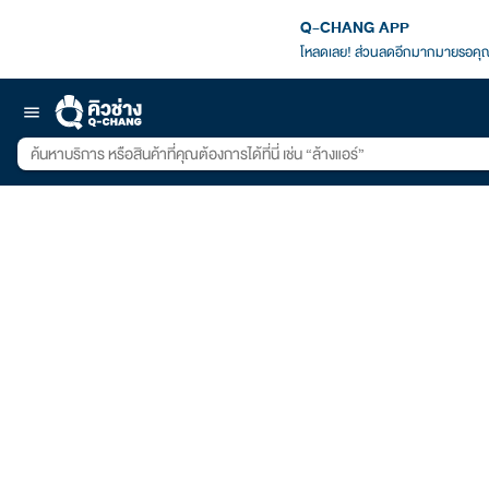
Q-CHANG APP
โหลดเลย! ส่วนลดอีกมากมายรอคุณ
menu