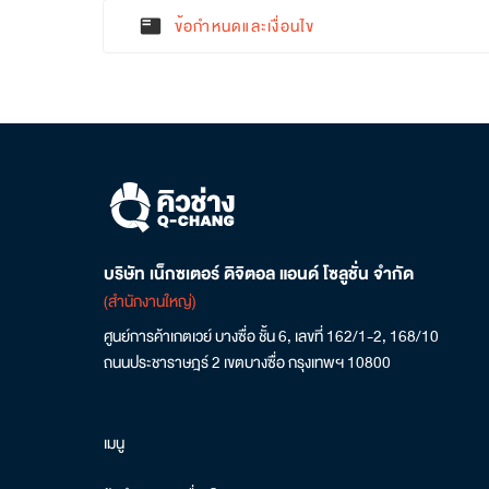
ข้อกำหนดและเงื่อนไข
featured_play_list
บริษัท เน็กซเตอร์ ดิจิตอล แอนด์ โซลูชั่น จำกัด
(สำนักงานใหญ่)
ศูนย์การค้าเกตเวย์ บางซื่อ ชั้น 6, เลขที่ 162/1-2, 168/10
ถนนประชาราษฎร์ 2 เขตบางซื่อ กรุงเทพฯ 10800
เมนู