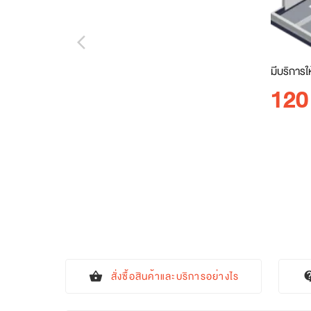
arrow_back_ios_new
มีบริการใ
120
สั่งซื้อสินค้าและบริการอย่างไร
shopping_basket
contact_s