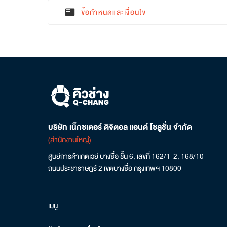
ข้อกำหนดและเงื่อนไข
featured_play_list
บริษัท เน็กซเตอร์ ดิจิตอล แอนด์ โซลูชั่น จำกัด
(สำนักงานใหญ่)
ศูนย์การค้าเกตเวย์ บางซื่อ ชั้น 6, เลขที่ 162/1-2, 168/10
ถนนประชาราษฎร์ 2 เขตบางซื่อ กรุงเทพฯ 10800
เมนู