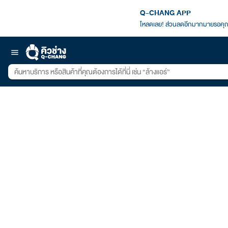
Q-CHANG APP
โหลดเลย! ส่วนลดอีกมากมายรอคุณ
menu