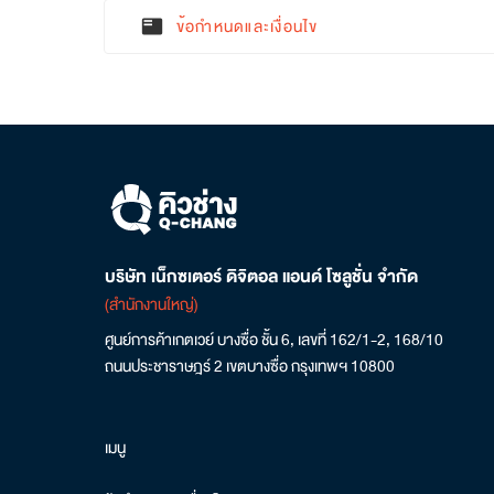
ข้อกำหนดและเงื่อนไข
featured_play_list
บริษัท เน็กซเตอร์ ดิจิตอล แอนด์ โซลูชั่น จำกัด
(สำนักงานใหญ่)
ศูนย์การค้าเกตเวย์ บางซื่อ ชั้น 6, เลขที่ 162/1-2, 168/10
ถนนประชาราษฎร์ 2 เขตบางซื่อ กรุงเทพฯ 10800
เมนู