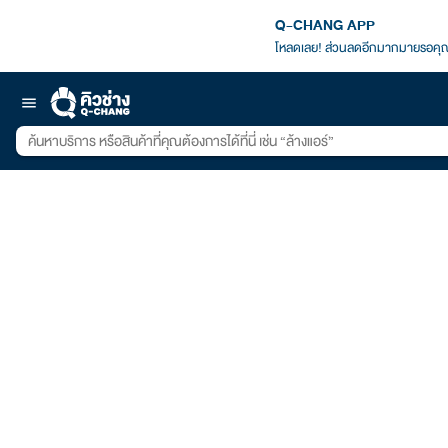
Q-CHANG APP
โหลดเลย! ส่วนลดอีกมากมายรอคุณ
menu