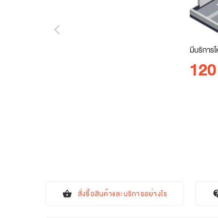
arrow_back_ios_new
มีบริการใ
120
สั่งซื้อสินค้าและบริการอย่างไร
shopping_basket
contact_s