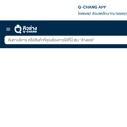
Q-CHANG APP
โหลดเลย! ส่วนลดอีกมากมายรอคุณ
menu