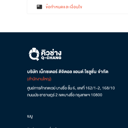
ข้อกำหนดและเงื่อนไข
featured_play_list
บริษัท เน็กซเตอร์ ดิจิตอล แอนด์ โซลูชั่น จำกัด
(สำนักงานใหญ่)
ศูนย์การค้าเกตเวย์ บางซื่อ ชั้น 6, เลขที่ 162/1-2, 168/10
ถนนประชาราษฎร์ 2 เขตบางซื่อ กรุงเทพฯ 10800
เมนู