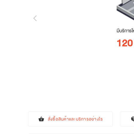
arrow_back_ios_new
มีบริการใ
120
สั่งซื้อสินค้าและบริการอย่างไร
shopping_basket
contact_s