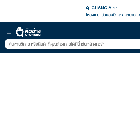
Q-CHANG APP
โหลดเลย! ส่วนลดอีกมากมายรอคุณ
menu