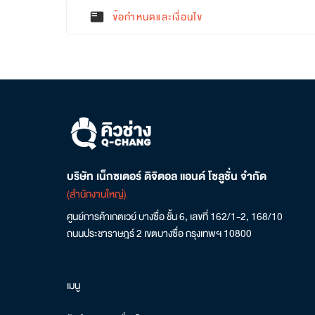
ข้อกำหนดและเงื่อนไข
featured_play_list
บริษัท เน็กซเตอร์ ดิจิตอล แอนด์ โซลูชั่น จำกัด
(สำนักงานใหญ่)
ศูนย์การค้าเกตเวย์ บางซื่อ ชั้น 6, เลขที่ 162/1-2, 168/10
ถนนประชาราษฎร์ 2 เขตบางซื่อ กรุงเทพฯ 10800
เมนู