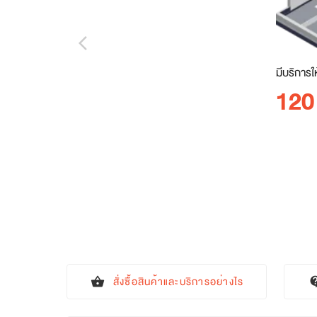
arrow_back_ios_new
มีบริการใ
120
สั่งซื้อสินค้าและบริการอย่างไร
shopping_basket
contact_s