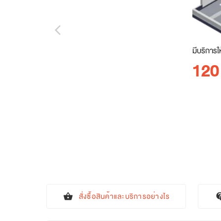
arrow_back_ios_new
มีบริการใ
120
สั่งซื้อสินค้าและบริการอย่างไร
shopping_basket
contact_s