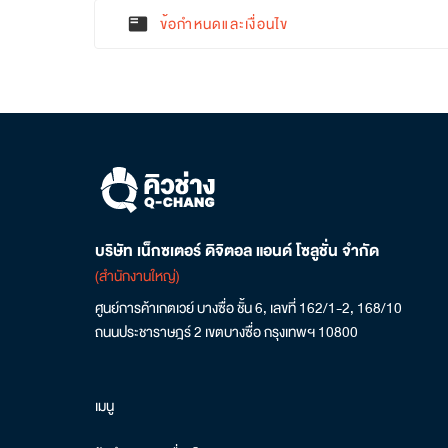
ข้อกำหนดและเงื่อนไข
featured_play_list
บริษัท เน็กซเตอร์ ดิจิตอล แอนด์ โซลูชั่น จำกัด
(สำนักงานใหญ่)
ศูนย์การค้าเกตเวย์ บางซื่อ ชั้น 6, เลขที่ 162/1-2, 168/10
ถนนประชาราษฎร์ 2 เขตบางซื่อ กรุงเทพฯ 10800
เมนู