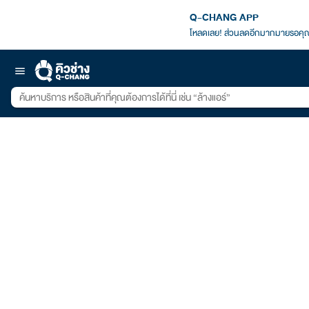
Q-CHANG APP
โหลดเลย! ส่วนลดอีกมากมายรอคุณ
menu