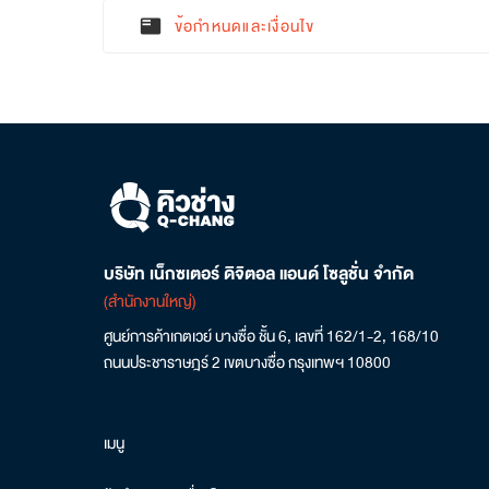
ข้อกำหนดและเงื่อนไข
featured_play_list
บริษัท เน็กซเตอร์ ดิจิตอล แอนด์ โซลูชั่น จำกัด
(สำนักงานใหญ่)
ศูนย์การค้าเกตเวย์ บางซื่อ ชั้น 6, เลขที่ 162/1-2, 168/10
ถนนประชาราษฎร์ 2 เขตบางซื่อ กรุงเทพฯ 10800
เมนู