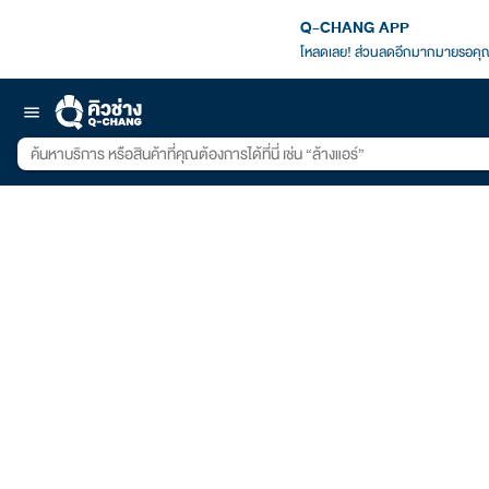
Q-CHANG APP
โหลดเลย! ส่วนลดอีกมากมายรอคุณ
menu