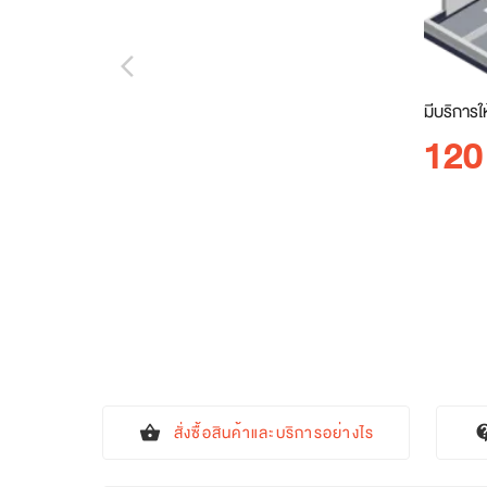
arrow_back_ios_new
มีบริการใ
120
สั่งซื้อสินค้าและบริการอย่างไร
shopping_basket
contact_s