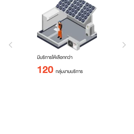
arrow_back_ios_new
arrow_forward_ios
มีบริการให้เลือกกว่า
120
กลุ่มงานบริการ