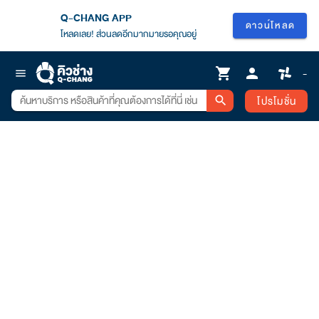
Q-CHANG APP
ดาวน์โหลด
โหลดเลย! ส่วนลดอีกมากมายรอคุณอยู่
shopping_cart
person
-
menu
โปรโมชั่น
search