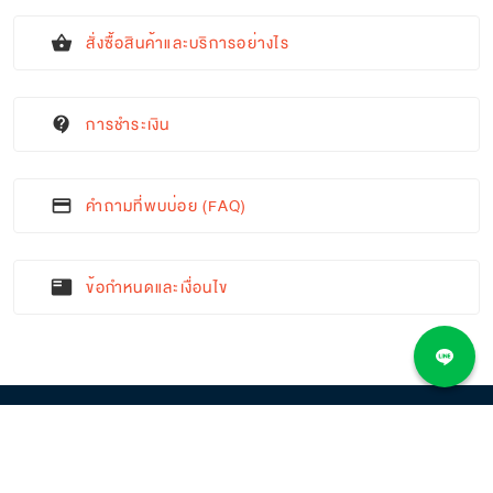
สั่งซื้อสินค้าและบริการอย่างไร
shopping_basket
การชำระเงิน
contact_support
คำถามที่พบบ่อย (FAQ)
credit_card
ข้อกำหนดและเงื่อนไข
featured_play_list