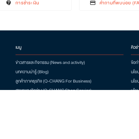
การชำระเงิน
คำถามที่พบบ่อย (F
contact_support
credit_card
เมนู
คิวช่
ข่าวสารและกิจกรรม (News and activity)
ข้อก
บทความน่ารู้ (Blog)
นโยบ
ลูกค้าภาคธุรกิจ (Q-CHANG For Business)
นโยบ
สาขาของคิวช่าง (Q-CHANG Shop Service)
นโยบ
สมัครเป็นช่าง (Installer Job Apply)
ดาว
เกี่ยวกับเรา (About Q-CHANG)
โปรโมชั่น (Promotion)
/10
ศูนย์ช่วยเหลือ (Help Center)
คำถามที่พบบ่อย (FAQ)