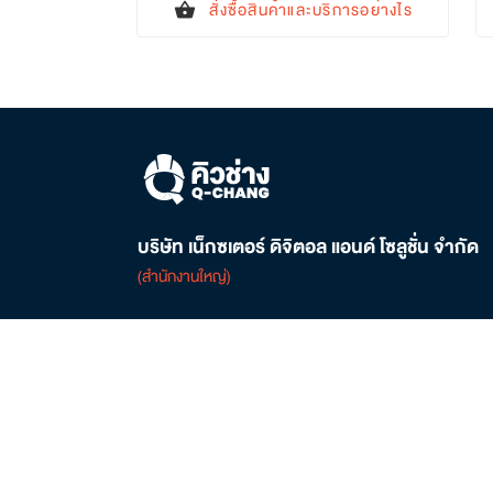
สั่งซื้อสินค้าและบริการอย่างไร
shopping_basket
บริษัท เน็กซเตอร์ ดิจิตอล แอนด์ โซลูชั่น จำกัด
(สำนักงานใหญ่)
ติดต่อเรา
02-821-6545
local_phone
customersupport@q-chang.com
mail
ศูนย์การค้าเกตเวย์ บางซื่อ ชั้น 6 เลขที่ 162/1-2, 168
location_on
ถนนประชาราษฎร์ 2 เขตบางซื่อ กรุงเทพฯ 10800