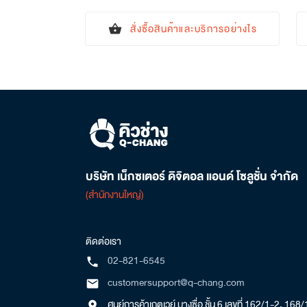
สั่งซื้อสินค้าและบริการอย่างไร
shopping_basket
บริษัท เน็กซเตอร์ ดิจิตอล แอนด์ โซลูชั่น จำกัด
(สำนักงานใหญ่)
ติดต่อเรา
02-821-6545
local_phone
customersupport@q-chang.com
mail
ศูนย์การค้าเกตเวย์ บางซื่อ ชั้น 6 เลขที่ 162/1-2, 168
location_on