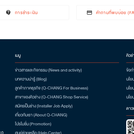
การชำระเงิน
คำถามที่พบบ่อย (F
contact_support
credit_card
เมนู
คิวช่
ข่าวสารและกิจกรรม (News and activity)
ข้อก
บทความน่ารู้ (Blog)
นโยบ
ลูกค้าภาคธุรกิจ (Q-CHANG For Business)
นโยบ
สาขาของคิวช่าง (Q-CHANG Shop Service)
นโยบ
สมัครเป็นช่าง (Installer Job Apply)
ดาว
เกี่ยวกับเรา (About Q-CHANG)
โปรโมชั่น (Promotion)
/10
ศูนย์ช่วยเหลือ (Help Center)