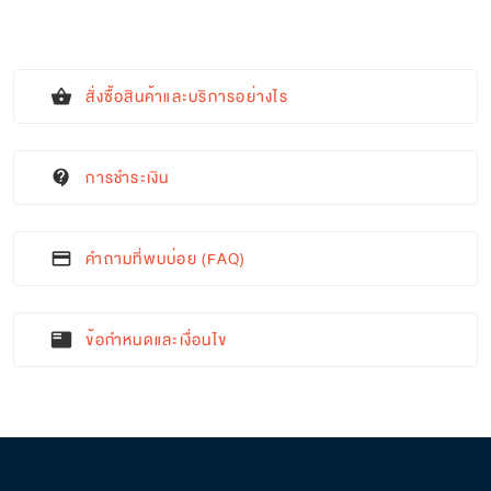
สั่งซื้อสินค้าและบริการอย่างไร
shopping_basket
การชำระเงิน
contact_support
คำถามที่พบบ่อย (FAQ)
credit_card
ข้อกำหนดและเงื่อนไข
featured_play_list